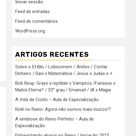
Iniciar sessão
Feed de entradas
Feed de comentários
WordPress.org
ARTIGOS RECENTES
Sobre o Et.Bilu / Lobisomem / Anões / Contar
Dinheiro / Davi x Matemática / Jesus x Judas e +
Bob Resp: Grays x reptilian x Vampiros /Fariseus x
Matrix Eterna? / 33° grau / Emanuel / IA x Magia
A Vida de Cristo – Aula de Especialização
Rolê no Reino: Agora não somos mais loucos!?
A simbiose do Reino Perfeito – Aula de
Especialização
Entrevistando alunos no Reino / Iniciação 2025