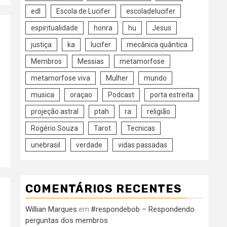
edl
Escola de Lucifer
escoladelucifer
espiritualidade
honra
hu
Jesus
justiça
ka
lucifer
mecânica quântica
Membros
Messias
metamorfose
metamorfose viva
Mulher
mundo
musica
oraçao
Podcast
porta estreita
projeção astral
ptah
ra
religião
Rogério Souza
Tarot
Tecnicas
unebrasil
verdade
vidas passadas
COMENTÁRIOS RECENTES
Willian Marques
#respondebob – Respondendo
em
perguntas dos membros