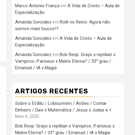
Marco Antonio França
A Vida de Cristo – Aula de
em
Especialização
Amanda Gonzalez
Rolê no Reino: Agora não
em
somos mais loucos!?
Amanda Gonzalez
A Vida de Cristo – Aula de
em
Especialização
Amanda Gonzalez
Bob Resp: Grays x reptilian x
em
Vampiros /Fariseus x Matrix Eterna? / 33° grau /
Emanuel / IA x Magia
ARTIGOS RECENTES
–
Sobre o Et.Bilu / Lobisomem / Anões / Contar
Dinheiro / Davi x Matemática / Jesus x Judas e +
Maio 6, 2026
Bob Resp: Grays x reptilian x Vampiros /Fariseus x
Matrix Eterna? / 33° grau / Emanuel / IA x Magia