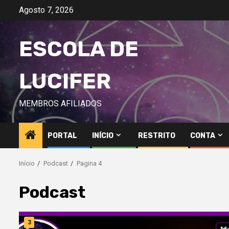
Avançar
Agosto 7, 2026
para
o
ESCOLA DE
conteúdo
LUCIFER
MEMBROS AFILIADOS
PORTAL
INÍCIO
RESTRITO
CONTA
Início
Podcast
Pagina 4
Podcast
3