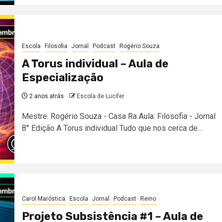
Escola
Filosofia
Jornal
Podcast
Rogério Souza
A Torus individual – Aula de
Especialização
2 anos atrás
Escola de Lucifer
Mestre: Rogério Souza - Casa Ra Aula: Filosofia - Jornal
8° Edição A Torus individual Tudo que nos cerca de...
Carol Maróstica
Escola
Jornal
Podcast
Reino
Projeto Subsistência #1 – Aula de