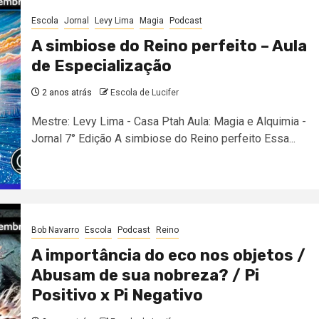
Escola
Jornal
Levy Lima
Magia
Podcast
A simbiose do Reino perfeito – Aula
de Especialização
2 anos atrás
Escola de Lucifer
Mestre: Levy Lima - Casa Ptah Aula: Magia e Alquimia -
Jornal 7° Edição A simbiose do Reino perfeito Essa...
Bob Navarro
Escola
Podcast
Reino
A importância do eco nos objetos /
Abusam de sua nobreza? / Pi
Positivo x Pi Negativo