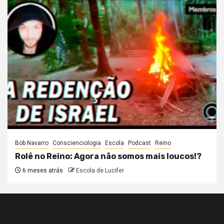
Bob Navarro
Conscienciologia
Escola
Podcast
Reino
Rolê no Reino: Agora não somos mais loucos!?
6 meses atrás
Escola de Lucifer