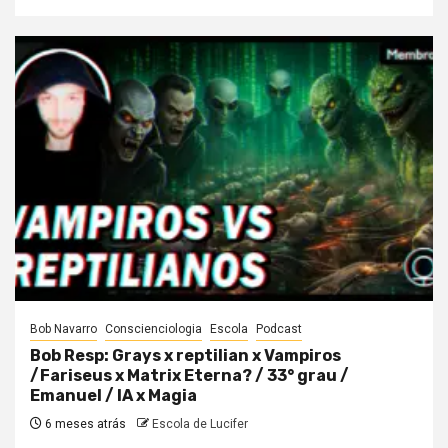
Bob Navarro
Conscienciologia
Escola
Podcast
Bob Resp: Grays x reptilian x Vampiros
/Fariseus x Matrix Eterna? / 33° grau /
Emanuel / IA x Magia
6 meses atrás
Escola de Lucifer