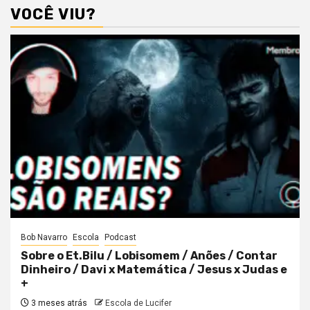
VOCÊ VIU?
Bob Navarro
Escola
Podcast
Sobre o Et.Bilu / Lobisomem / Anões / Contar
Dinheiro / Davi x Matemática / Jesus x Judas e
+
3 meses atrás
Escola de Lucifer