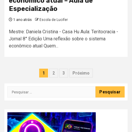
econômico atual – Aula de
Especialização
1 ano atrás
Escola de Lucifer
Mestre: Daniela Cristina - Casa Hu Aula: Teritocracia -
Jornal 8° Edição Uma reflexão sobre o sistema
econômico atual Quem...
Paginação
1
2
3
Próximo
dos
Pesquisar
conteúdos
por: