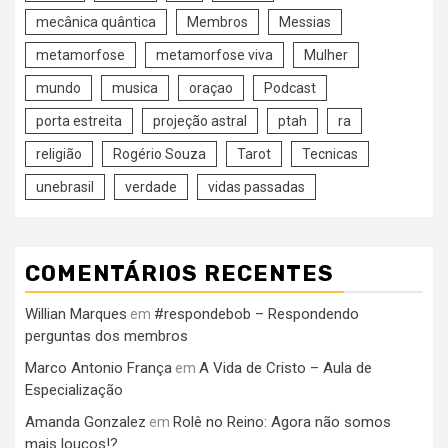
mecânica quântica
Membros
Messias
metamorfose
metamorfose viva
Mulher
mundo
musica
oraçao
Podcast
porta estreita
projeção astral
ptah
ra
religião
Rogério Souza
Tarot
Tecnicas
unebrasil
verdade
vidas passadas
COMENTÁRIOS RECENTES
Willian Marques
#respondebob – Respondendo
em
perguntas dos membros
Marco Antonio França
A Vida de Cristo – Aula de
em
Especialização
Amanda Gonzalez
Rolê no Reino: Agora não somos
em
mais loucos!?