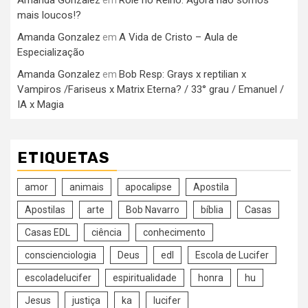
Amanda Gonzalez
Rolê no Reino: Agora não somos
em
mais loucos!?
Amanda Gonzalez
A Vida de Cristo – Aula de
em
Especialização
Amanda Gonzalez
Bob Resp: Grays x reptilian x
em
Vampiros /Fariseus x Matrix Eterna? / 33° grau / Emanuel /
IA x Magia
ETIQUETAS
amor
animais
apocalipse
Apostila
Apostilas
arte
Bob Navarro
bíblia
Casas
Casas EDL
ciência
conhecimento
conscienciologia
Deus
edl
Escola de Lucifer
escoladelucifer
espiritualidade
honra
hu
Jesus
justiça
ka
lucifer