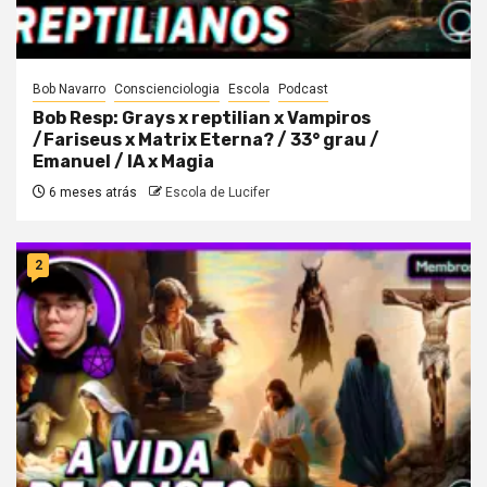
Bob Navarro
Conscienciologia
Escola
Podcast
Bob Resp: Grays x reptilian x Vampiros
/Fariseus x Matrix Eterna? / 33° grau /
Emanuel / IA x Magia
6 meses atrás
Escola de Lucifer
2