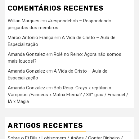
COMENTÁRIOS RECENTES
Willian Marques
#respondebob – Respondendo
em
perguntas dos membros
Marco Antonio França
A Vida de Cristo – Aula de
em
Especialização
Amanda Gonzalez
Rolê no Reino: Agora não somos
em
mais loucos!?
Amanda Gonzalez
A Vida de Cristo – Aula de
em
Especialização
Amanda Gonzalez
Bob Resp: Grays x reptilian x
em
Vampiros /Fariseus x Matrix Eterna? / 33° grau / Emanuel /
IA x Magia
ARTIGOS RECENTES
Sobre o Et.Bilu / Lobisomem / Anões / Contar Dinheiro /