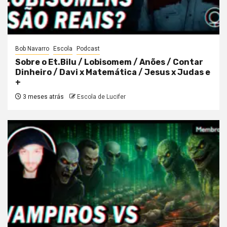
Bob Navarro
Escola
Podcast
Sobre o Et.Bilu / Lobisomem / Anões / Contar
Dinheiro / Davi x Matemática / Jesus x Judas e
+
3 meses atrás
Escola de Lucifer