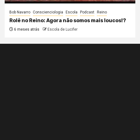
Bob Navarro
Conscienciologia
Escola
Podcast
Reino
Rolê no Reino: Agora não somos mais loucos!?
6 meses atrás
Escola de Lucifer