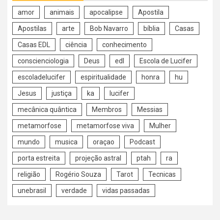
amor
animais
apocalipse
Apostila
Apostilas
arte
Bob Navarro
bíblia
Casas
Casas EDL
ciência
conhecimento
conscienciologia
Deus
edl
Escola de Lucifer
escoladelucifer
espiritualidade
honra
hu
Jesus
justiça
ka
lucifer
mecânica quântica
Membros
Messias
metamorfose
metamorfose viva
Mulher
mundo
musica
oraçao
Podcast
porta estreita
projeção astral
ptah
ra
religião
Rogério Souza
Tarot
Tecnicas
unebrasil
verdade
vidas passadas