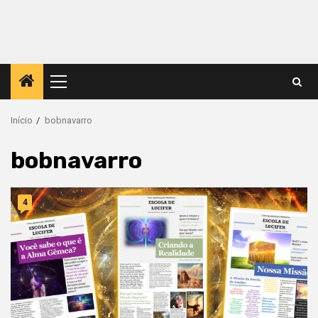
Menu
principal
Início
bobnavarro
bobnavarro
4