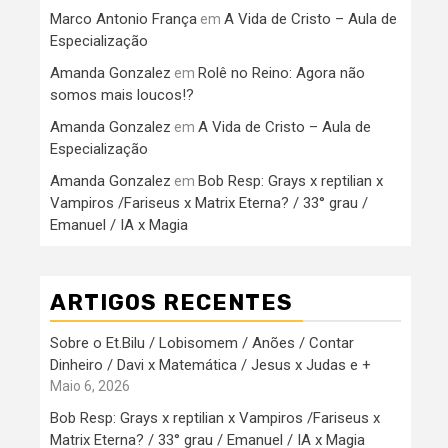
Marco Antonio França
A Vida de Cristo – Aula de
em
Especialização
Amanda Gonzalez
Rolê no Reino: Agora não
em
somos mais loucos!?
Amanda Gonzalez
A Vida de Cristo – Aula de
em
Especialização
Amanda Gonzalez
Bob Resp: Grays x reptilian x
em
Vampiros /Fariseus x Matrix Eterna? / 33° grau /
Emanuel / IA x Magia
ARTIGOS RECENTES
Sobre o Et.Bilu / Lobisomem / Anões / Contar
Dinheiro / Davi x Matemática / Jesus x Judas e +
Maio 6, 2026
Bob Resp: Grays x reptilian x Vampiros /Fariseus x
Matrix Eterna? / 33° grau / Emanuel / IA x Magia