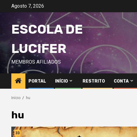
Avançar
Agosto 7, 2026
para
o
ESCOLA DE
conteúdo
LUCIFER
MEMBROS AFILIADOS
PORTAL
INÍCIO
RESTRITO
CONTA
Início
hu
hu
33