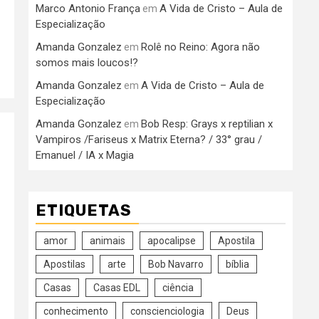
Marco Antonio França
A Vida de Cristo – Aula de
em
Especialização
Amanda Gonzalez
Rolê no Reino: Agora não
em
somos mais loucos!?
Amanda Gonzalez
A Vida de Cristo – Aula de
em
Especialização
Amanda Gonzalez
Bob Resp: Grays x reptilian x
em
Vampiros /Fariseus x Matrix Eterna? / 33° grau /
Emanuel / IA x Magia
ETIQUETAS
amor
animais
apocalipse
Apostila
Apostilas
arte
Bob Navarro
bíblia
Casas
Casas EDL
ciência
conhecimento
conscienciologia
Deus