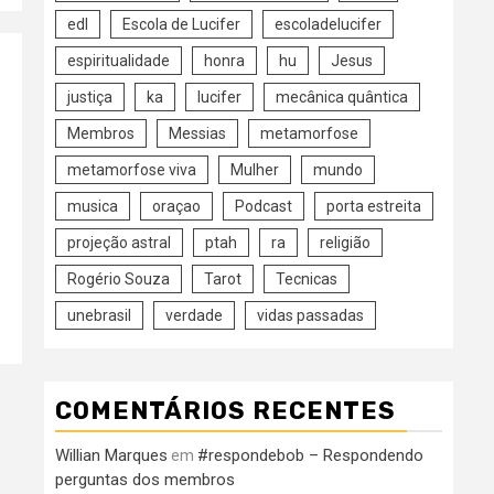
edl
Escola de Lucifer
escoladelucifer
espiritualidade
honra
hu
Jesus
justiça
ka
lucifer
mecânica quântica
Membros
Messias
metamorfose
metamorfose viva
Mulher
mundo
musica
oraçao
Podcast
porta estreita
projeção astral
ptah
ra
religião
Rogério Souza
Tarot
Tecnicas
unebrasil
verdade
vidas passadas
COMENTÁRIOS RECENTES
Willian Marques
#respondebob – Respondendo
em
perguntas dos membros