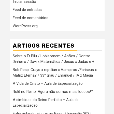
Iniciar sessão
Feed de entradas
Feed de comentários
WordPress.org
ARTIGOS RECENTES
Sobre o Et.Bilu / Lobisomem / Anões / Contar
Dinheiro / Davi x Matemática / Jesus x Judas e +
Bob Resp: Grays x reptilian x Vampiros /Fariseus x
Matrix Eterna? / 33° grau / Emanuel / IA x Magia
A Vida de Cristo – Aula de Especialização
Rolê no Reino: Agora não somos mais loucos!?
A simbiose do Reino Perfeito – Aula de
Especialização
Entrevistando alunos no Reino / Iniciação 2025