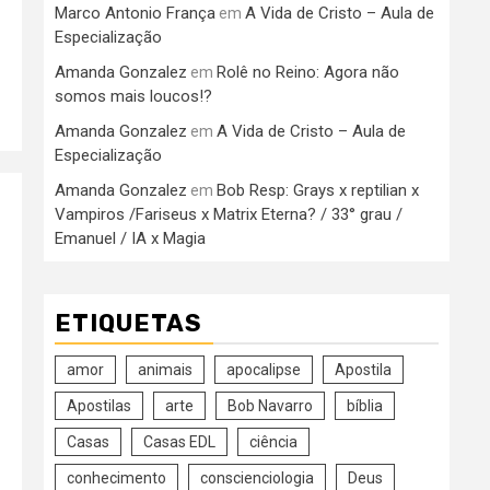
Marco Antonio França
A Vida de Cristo – Aula de
em
Especialização
Amanda Gonzalez
Rolê no Reino: Agora não
em
somos mais loucos!?
Amanda Gonzalez
A Vida de Cristo – Aula de
em
Especialização
Amanda Gonzalez
Bob Resp: Grays x reptilian x
em
Vampiros /Fariseus x Matrix Eterna? / 33° grau /
Emanuel / IA x Magia
ETIQUETAS
amor
animais
apocalipse
Apostila
Apostilas
arte
Bob Navarro
bíblia
Casas
Casas EDL
ciência
conhecimento
conscienciologia
Deus