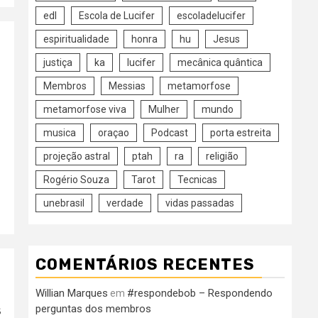
edl
Escola de Lucifer
escoladelucifer
espiritualidade
honra
hu
Jesus
justiça
ka
lucifer
mecânica quântica
Membros
Messias
metamorfose
metamorfose viva
Mulher
mundo
musica
oraçao
Podcast
porta estreita
projeção astral
ptah
ra
religião
Rogério Souza
Tarot
Tecnicas
unebrasil
verdade
vidas passadas
COMENTÁRIOS RECENTES
Willian Marques
#respondebob – Respondendo
em
s
perguntas dos membros