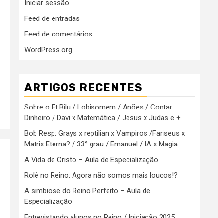
Iniciar sessão
Feed de entradas
Feed de comentários
WordPress.org
ARTIGOS RECENTES
Sobre o Et.Bilu / Lobisomem / Anões / Contar
Dinheiro / Davi x Matemática / Jesus x Judas e +
Bob Resp: Grays x reptilian x Vampiros /Fariseus x
Matrix Eterna? / 33° grau / Emanuel / IA x Magia
A Vida de Cristo – Aula de Especialização
Rolê no Reino: Agora não somos mais loucos!?
o
A simbiose do Reino Perfeito – Aula de
Especialização
Entrevistando alunos no Reino / Iniciação 2025