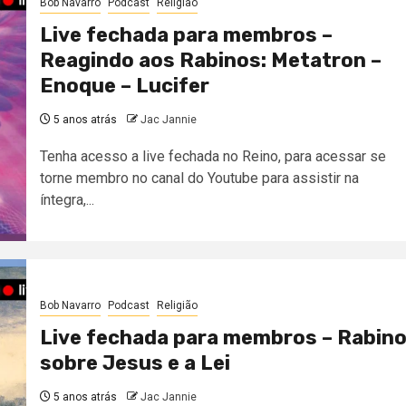
Bob Navarro
Podcast
Religião
Live fechada para membros –
Reagindo aos Rabinos: Metatron –
Enoque – Lucifer
5 anos atrás
Jac Jannie
Tenha acesso a live fechada no Reino, para acessar se
torne membro no canal do Youtube para assistir na
íntegra,...
Bob Navarro
Podcast
Religião
Live fechada para membros – Rabin
sobre Jesus e a Lei
5 anos atrás
Jac Jannie