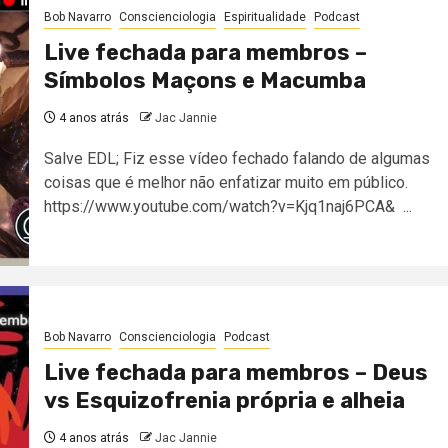
Bob Navarro
Conscienciologia
Espiritualidade
Podcast
Live fechada para membros –
Símbolos Maçons e Macumba
4 anos atrás
Jac Jannie
Salve EDL; Fiz esse vídeo fechado falando de algumas
coisas que é melhor não enfatizar muito em público.
https://www.youtube.com/watch?v=Kjq1naj6PCA& ...
Bob Navarro
Conscienciologia
Podcast
Live fechada para membros – Deus
vs Esquizofrenia própria e alheia
4 anos atrás
Jac Jannie