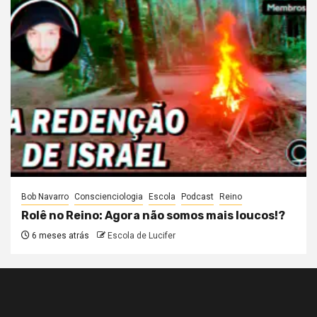
Bob Navarro
Conscienciologia
Escola
Podcast
Reino
Rolê no Reino: Agora não somos mais loucos!?
6 meses atrás
Escola de Lucifer