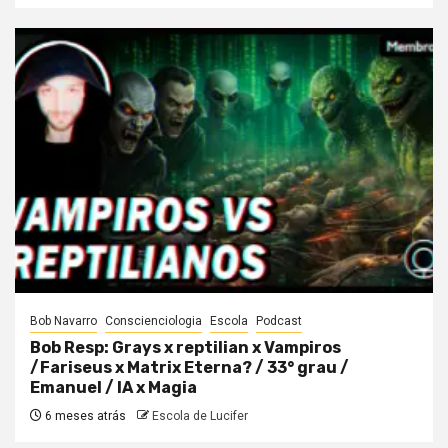
Bob Navarro
Conscienciologia
Escola
Podcast
Bob Resp: Grays x reptilian x Vampiros
/Fariseus x Matrix Eterna? / 33° grau /
Emanuel / IA x Magia
6 meses atrás
Escola de Lucifer