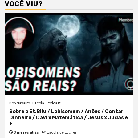
VOCÊ VIU?
Bob Navarro
Escola
Podcast
Sobre o Et.Bilu / Lobisomem / Anões / Contar
Dinheiro / Davi x Matemática / Jesus x Judas e
+
3 meses atrás
Escola de Lucifer