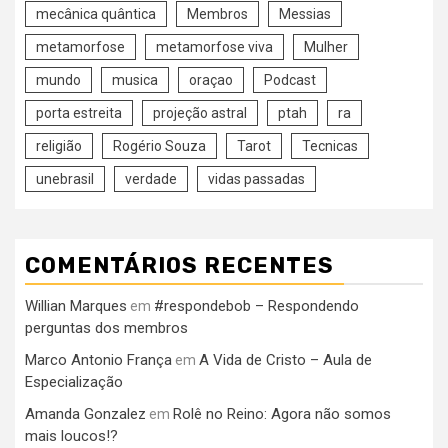
mecânica quântica
Membros
Messias
metamorfose
metamorfose viva
Mulher
mundo
musica
oraçao
Podcast
porta estreita
projeção astral
ptah
ra
religião
Rogério Souza
Tarot
Tecnicas
unebrasil
verdade
vidas passadas
COMENTÁRIOS RECENTES
Willian Marques
#respondebob – Respondendo
em
perguntas dos membros
Marco Antonio França
A Vida de Cristo – Aula de
em
Especialização
Amanda Gonzalez
Rolê no Reino: Agora não somos
em
mais loucos!?