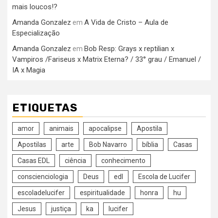
mais loucos!?
Amanda Gonzalez
A Vida de Cristo – Aula de
em
Especialização
Amanda Gonzalez
Bob Resp: Grays x reptilian x
em
Vampiros /Fariseus x Matrix Eterna? / 33° grau / Emanuel /
IA x Magia
ETIQUETAS
amor
animais
apocalipse
Apostila
Apostilas
arte
Bob Navarro
bíblia
Casas
Casas EDL
ciência
conhecimento
conscienciologia
Deus
edl
Escola de Lucifer
escoladelucifer
espiritualidade
honra
hu
Jesus
justiça
ka
lucifer