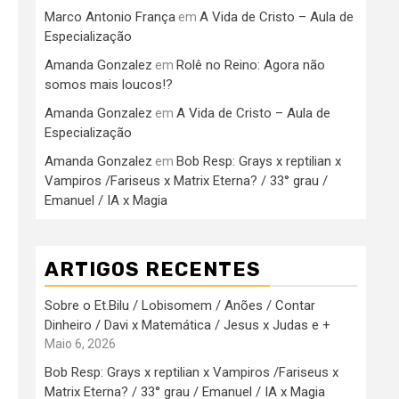
Marco Antonio França
A Vida de Cristo – Aula de
em
Especialização
Amanda Gonzalez
Rolê no Reino: Agora não
em
somos mais loucos!?
Amanda Gonzalez
A Vida de Cristo – Aula de
em
Especialização
Amanda Gonzalez
Bob Resp: Grays x reptilian x
em
Vampiros /Fariseus x Matrix Eterna? / 33° grau /
Emanuel / IA x Magia
ARTIGOS RECENTES
Sobre o Et.Bilu / Lobisomem / Anões / Contar
Dinheiro / Davi x Matemática / Jesus x Judas e +
Maio 6, 2026
Bob Resp: Grays x reptilian x Vampiros /Fariseus x
Matrix Eterna? / 33° grau / Emanuel / IA x Magia