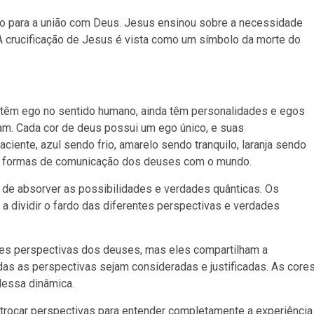
ho para a união com Deus. Jesus ensinou sobre a necessidade
 A crucificação de Jesus é vista como um símbolo da morte do
têm ego no sentido humano, ainda têm personalidades e egos
am. Cada cor de deus possui um ego único, e suas
ente, azul sendo frio, amarelo sendo tranquilo, laranja sendo
são formas de comunicação dos deuses com o mundo.
de absorver as possibilidades e verdades quânticas. Os
 a dividir o fardo das diferentes perspectivas e verdades
ntes perspectivas dos deuses, mas eles compartilham a
odas as perspectivas sejam consideradas e justificadas. As core
dessa dinâmica.
 trocar perspectivas para entender completamente a experiência