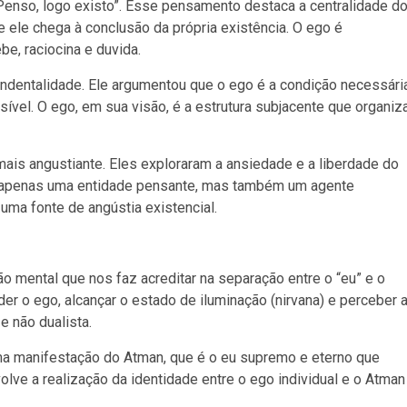
enso, logo existo”. Esse pensamento destaca a centralidade d
ue ele chega à conclusão da própria existência. O ego é
e, raciocina e duvida.
ndentalidade. Ele argumentou que o ego é a condição necessári
ível. O ego, em sua visão, é a estrutura subjacente que organiz
ais angustiante. Eles exploraram a ansiedade e a liberdade do
 é apenas uma entidade pensante, mas também um agente
uma fonte de angústia existencial.
 mental que nos faz acreditar na separação entre o “eu” e o
der o ego, alcançar o estado de iluminação (nirvana) e perceber 
e não dualista.
é uma manifestação do Atman, que é o eu supremo e eterno que
olve a realização da identidade entre o ego individual e o Atman