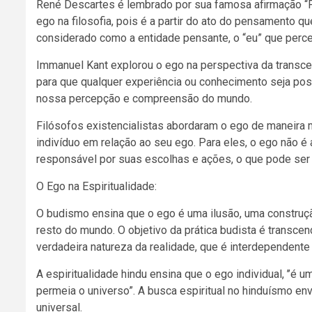
René Descartes é lembrado por sua famosa afirmação “P
ego na filosofia, pois é a partir do ato do pensamento q
considerado como a entidade pensante, o “eu” que perceb
Immanuel Kant explorou o ego na perspectiva da transce
para que qualquer experiência ou conhecimento seja poss
nossa percepção e compreensão do mundo.
Filósofos existencialistas abordaram o ego de maneira m
indivíduo em relação ao seu ego. Para eles, o ego não
responsável por suas escolhas e ações, o que pode ser 
O Ego na Espiritualidade:
O budismo ensina que o ego é uma ilusão, uma construção
resto do mundo. O objetivo da prática budista é transcen
verdadeira natureza da realidade, que é interdependente 
A espiritualidade hindu ensina que o ego individual, ’’
permeia o universo”. A busca espiritual no hinduísmo env
universal.