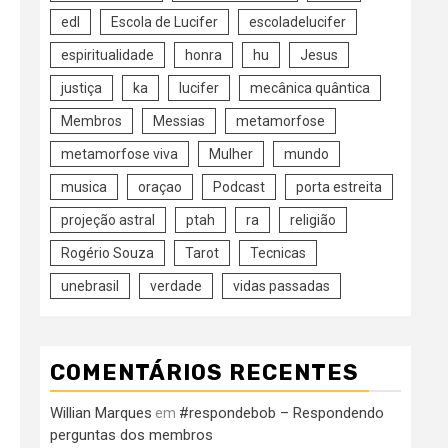
edl
Escola de Lucifer
escoladelucifer
espiritualidade
honra
hu
Jesus
justiça
ka
lucifer
mecânica quântica
Membros
Messias
metamorfose
metamorfose viva
Mulher
mundo
musica
oraçao
Podcast
porta estreita
projeção astral
ptah
ra
religião
Rogério Souza
Tarot
Tecnicas
unebrasil
verdade
vidas passadas
COMENTÁRIOS RECENTES
Willian Marques
#respondebob – Respondendo
em
perguntas dos membros