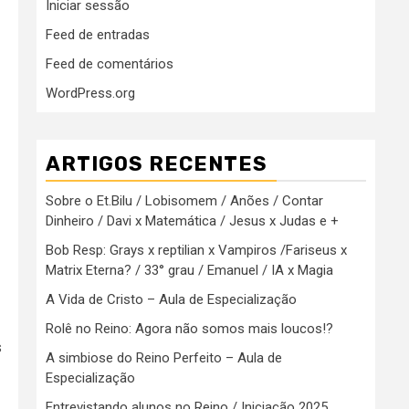
Iniciar sessão
Feed de entradas
Feed de comentários
WordPress.org
ARTIGOS RECENTES
Sobre o Et.Bilu / Lobisomem / Anões / Contar
Dinheiro / Davi x Matemática / Jesus x Judas e +
Bob Resp: Grays x reptilian x Vampiros /Fariseus x
Matrix Eterna? / 33° grau / Emanuel / IA x Magia
A Vida de Cristo – Aula de Especialização
Rolê no Reino: Agora não somos mais loucos!?
s
A simbiose do Reino Perfeito – Aula de
Especialização
.
Entrevistando alunos no Reino / Iniciação 2025