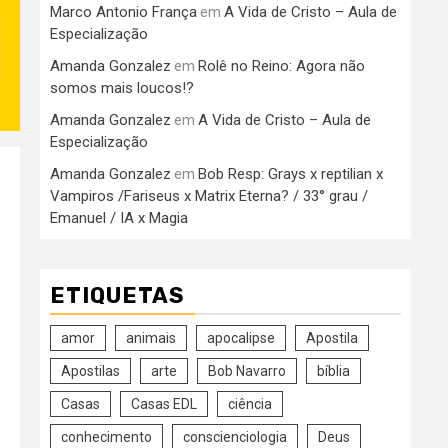
Marco Antonio França
A Vida de Cristo – Aula de
em
Especialização
Amanda Gonzalez
Rolê no Reino: Agora não
em
somos mais loucos!?
Amanda Gonzalez
A Vida de Cristo – Aula de
em
Especialização
Amanda Gonzalez
Bob Resp: Grays x reptilian x
em
Vampiros /Fariseus x Matrix Eterna? / 33° grau /
Emanuel / IA x Magia
ETIQUETAS
amor
animais
apocalipse
Apostila
Apostilas
arte
Bob Navarro
bíblia
Casas
Casas EDL
ciência
conhecimento
conscienciologia
Deus