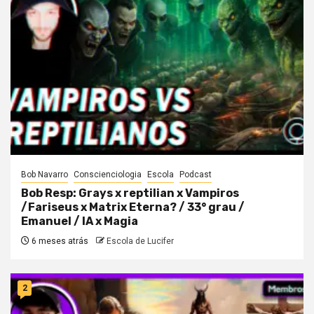
Bob Navarro
Conscienciologia
Escola
Podcast
Bob Resp: Grays x reptilian x Vampiros
/Fariseus x Matrix Eterna? / 33° grau /
Emanuel / IA x Magia
6 meses atrás
Escola de Lucifer
2