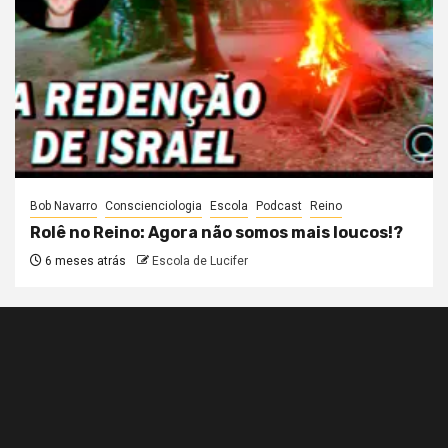
Bob Navarro
Conscienciologia
Escola
Podcast
Reino
Rolê no Reino: Agora não somos mais loucos!?
6 meses atrás
Escola de Lucifer