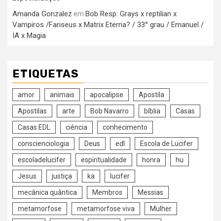
Amanda Gonzalez
Bob Resp: Grays x reptilian x
em
Vampiros /Fariseus x Matrix Eterna? / 33° grau / Emanuel /
IA x Magia
ETIQUETAS
amor
animais
apocalipse
Apostila
Apostilas
arte
Bob Navarro
bíblia
Casas
Casas EDL
ciência
conhecimento
conscienciologia
Deus
edl
Escola de Lucifer
escoladelucifer
espiritualidade
honra
hu
Jesus
justiça
ka
lucifer
mecânica quântica
Membros
Messias
metamorfose
metamorfose viva
Mulher