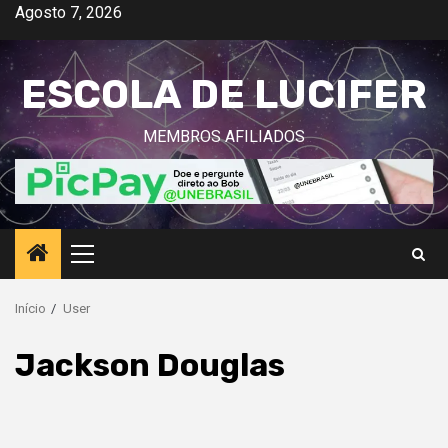
Avançar
Agosto 7, 2026
para
o
ESCOLA DE LUCIFER
conteúdo
MEMBROS AFILIADOS
Menu
principal
Início
User
Jackson Douglas