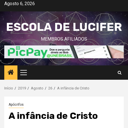
Avançar
Agosto 6, 2026
para
o
ESCOLA DE LUCIFER
conteúdo
MEMBROS AFILIADOS
Menu
principal
Início
2019
Agosto
26
A infância de Cristo
Apócrifos
A infância de Cristo