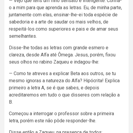
— Vejo que tens um filho sensato e inteligente. Confia-
o a mim para que aprenda as letras. Eu, de minha parte,
juntamente com elas, ensinar-lhe-ei toda espécie de
sabedoria e a arte de saudar os mais velhos, de
respeitá-los como superiores e pais e de amar seus
semelhantes.
Disse-lhe todas as letras com grande esmero e
clareza, desde Alfa até Ômega. Jesus, porém, fixou
seus olhos no rabino Zaqueu e indagou-lhe:
— Como te atreves a explicar Beta aos outros, se tu
mesmo ignoras a natureza do Alfa? Hipócrita! Explica
primeiro a letra A, se é que sabes, e depois
acreditaremos em tudo o que disseres com relação a
B.
Começou a interrogar o professor sobre a primeira
letra, porém este não pôde responder-lhe.
Disse então a Zaqueu, na presença de todos: