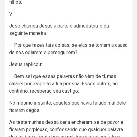
filhos.
V
José chamou Jesus à parte e admoestou-o da
seguinte maneira:
— Por que fazes tais coisas, se elas se tornam a causa
de nos odiarem e perseguirem?
Jesus replicou:
— Bem sei que essas palavras não vêm de ti, mas
calarei por respeito a tua pessoa. Esses outros, ao
contrário, receberão seu castigo.
No mesmo instante, aqueles que havia falado mal dele
ficaram cegos.
As testemunhas dessa cena encheram-se de pavor e
ficaram perplexas, confessando que qualquer palavra
de sua boca, fosse boa ou má, tornava-se um fato e