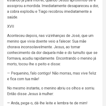
estando já para morrer, quando Jesus aproximou-se e
assoprou a mordida. Imediatamente desapareceu a dor,
a cobra explodiu e Tiago recobrou imediatamente a
saúde.
XVII
Aconteceu depois, nas vizinhanças de José, que um
menino que vivia doente veio a falecer. Sua mãe
chorava inconsolavelmente. Jesus, ao tomar
conhecimento da dor daquela mãe e do tumulto que se
formava, acudiu rapidamente. Encontrando o menino já
morto, tocou-lhe o peito e disse:
— Pequenino, falo contigo! Não morras, mas vive feliz
e fica com tua mãe!
No mesmo instante, o menino abriu os olhos e sorriu.
Então disse Jesus à mulher:
— Anda, pega-o, dá-lhe leite e lembra-te de mim!