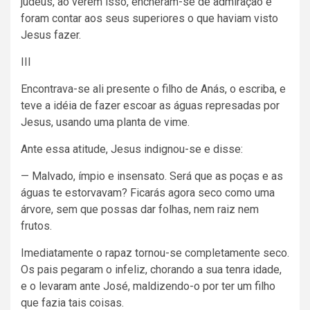
judeus, ao verem isso, encheram-se de admiração e
foram contar aos seus superiores o que haviam visto
Jesus fazer.
III
Encontrava-se ali presente o filho de Anás, o escriba, e
teve a idéia de fazer escoar as águas represadas por
Jesus, usando uma planta de vime.
Ante essa atitude, Jesus indignou-se e disse:
— Malvado, ímpio e insensato. Será que as poças e as
águas te estorvavam? Ficarás agora seco como uma
árvore, sem que possas dar folhas, nem raiz nem
frutos.
Imediatamente o rapaz tornou-se completamente seco.
Os pais pegaram o infeliz, chorando a sua tenra idade,
e o levaram ante José, maldizendo-o por ter um filho
que fazia tais coisas.