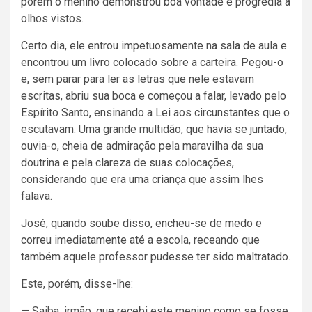
porém o menino demonstrou boa vontade e progredia a
olhos vistos.
Certo dia, ele entrou impetuosamente na sala de aula e
encontrou um livro colocado sobre a carteira. Pegou-o
e, sem parar para ler as letras que nele estavam
escritas, abriu sua boca e começou a falar, levado pelo
Espírito Santo, ensinando a Lei aos circunstantes que o
escutavam. Uma grande multidão, que havia se juntado,
ouvia-o, cheia de admiração pela maravilha da sua
doutrina e pela clareza de suas colocações,
considerando que era uma criança que assim lhes
falava.
José, quando soube disso, encheu-se de medo e
correu imediatamente até a escola, receando que
também aquele professor pudesse ter sido maltratado.
Este, porém, disse-lhe:
— Saiba, irmão, que recebi este menino como se fosse