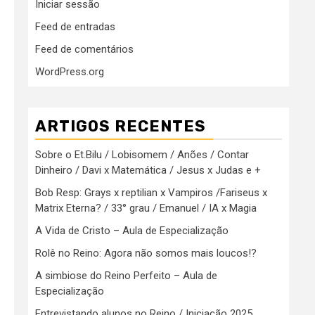
Iniciar sessão
Feed de entradas
Feed de comentários
WordPress.org
ARTIGOS RECENTES
Sobre o Et.Bilu / Lobisomem / Anões / Contar
Dinheiro / Davi x Matemática / Jesus x Judas e +
Bob Resp: Grays x reptilian x Vampiros /Fariseus x
Matrix Eterna? / 33° grau / Emanuel / IA x Magia
A Vida de Cristo – Aula de Especialização
Rolê no Reino: Agora não somos mais loucos!?
A simbiose do Reino Perfeito – Aula de
Especialização
Entrevistando alunos no Reino / Iniciação 2025