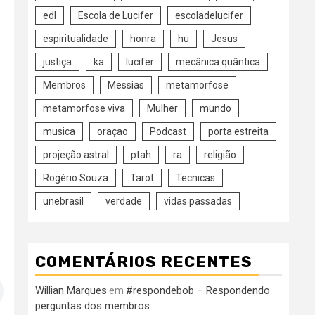
edl
Escola de Lucifer
escoladelucifer
espiritualidade
honra
hu
Jesus
justiça
ka
lucifer
mecânica quântica
Membros
Messias
metamorfose
metamorfose viva
Mulher
mundo
musica
oraçao
Podcast
porta estreita
projeção astral
ptah
ra
religião
Rogério Souza
Tarot
Tecnicas
unebrasil
verdade
vidas passadas
COMENTÁRIOS RECENTES
Willian Marques
#respondebob – Respondendo
em
perguntas dos membros