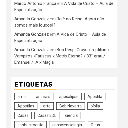
Marco Antonio França
A Vida de Cristo – Aula de
em
Especialização
Amanda Gonzalez
Rolê no Reino: Agora não
em
somos mais loucos!?
Amanda Gonzalez
A Vida de Cristo – Aula de
em
Especialização
Amanda Gonzalez
Bob Resp: Grays x reptilian x
em
Vampiros /Fariseus x Matrix Eterna? / 33° grau /
Emanuel / IA x Magia
ETIQUETAS
amor
animais
apocalipse
Apostila
Apostilas
arte
Bob Navarro
bíblia
Casas
Casas EDL
ciência
conhecimento
conscienciologia
Deus