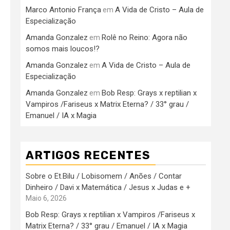
Marco Antonio França
A Vida de Cristo – Aula de
em
Especialização
Amanda Gonzalez
Rolê no Reino: Agora não
em
somos mais loucos!?
Amanda Gonzalez
A Vida de Cristo – Aula de
em
Especialização
Amanda Gonzalez
Bob Resp: Grays x reptilian x
em
Vampiros /Fariseus x Matrix Eterna? / 33° grau /
Emanuel / IA x Magia
ARTIGOS RECENTES
Sobre o Et.Bilu / Lobisomem / Anões / Contar
Dinheiro / Davi x Matemática / Jesus x Judas e +
Maio 6, 2026
Bob Resp: Grays x reptilian x Vampiros /Fariseus x
Matrix Eterna? / 33° grau / Emanuel / IA x Magia