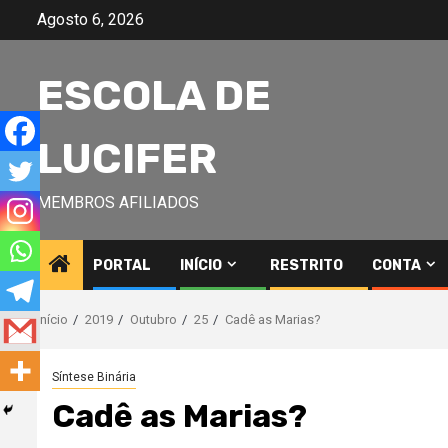
Avançar
Agosto 6, 2026
para
o
ESCOLA DE
conteúdo
LUCIFER
MEMBROS AFILIADOS
PORTAL
INÍCIO
RESTRITO
CONTA
Início
2019
Outubro
25
Cadê as Marias?
Síntese Binária
Cadê as Marias?