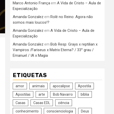
Marco Antonio França
A Vida de Cristo – Aula de
em
Especialização
Amanda Gonzalez
Rolê no Reino: Agora não
em
somos mais loucos!?
Amanda Gonzalez
A Vida de Cristo – Aula de
em
Especialização
Amanda Gonzalez
Bob Resp: Grays x reptilian x
em
Vampiros /Fariseus x Matrix Eterna? / 33° grau /
Emanuel / IA x Magia
ETIQUETAS
amor
animais
apocalipse
Apostila
Apostilas
arte
Bob Navarro
bíblia
Casas
Casas EDL
ciência
conhecimento
conscienciologia
Deus