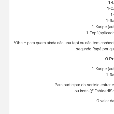
1-
L
1-
C
1
1-Ra
1-
Kuripe (au
1-Tepí (aplicad
*Obs – para quem ainda não usa tepí ou não tem conhec
segundo Rapé por qu
O Pr
1-
Kuripe (au
1-
Ra
Para participar do sorteio entra
ou insta (@FabioedlS
O valor da