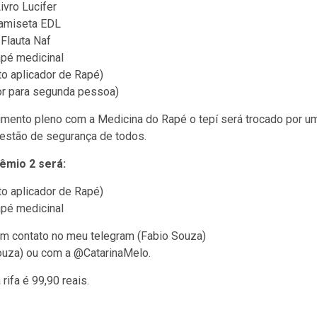
ivro Lucifer
amiseta EDL
-
Flauta Naf
pé medicinal
to aplicador de Rapé)
or para segunda pessoa)
imento pleno com a Medicina do Rapé o tepí será trocado por u
estão de segurança de todos.
êmio 2 será:
to aplicador de Rapé)
pé medicinal
r em contato no meu telegram (Fabio Souza)
ouza) ou com a @CatarinaMelo.
 rifa é 99,90 reais.