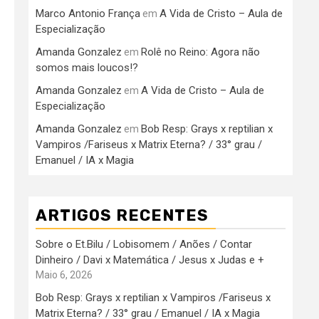
Marco Antonio França
A Vida de Cristo – Aula de
em
Especialização
Amanda Gonzalez
Rolê no Reino: Agora não
em
somos mais loucos!?
Amanda Gonzalez
A Vida de Cristo – Aula de
em
Especialização
Amanda Gonzalez
Bob Resp: Grays x reptilian x
em
Vampiros /Fariseus x Matrix Eterna? / 33° grau /
Emanuel / IA x Magia
ARTIGOS RECENTES
Sobre o Et.Bilu / Lobisomem / Anões / Contar
Dinheiro / Davi x Matemática / Jesus x Judas e +
Maio 6, 2026
Bob Resp: Grays x reptilian x Vampiros /Fariseus x
Matrix Eterna? / 33° grau / Emanuel / IA x Magia