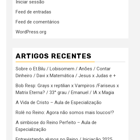
Iniciar sessão
Feed de entradas
Feed de comentários
WordPress.org
ARTIGOS RECENTES
Sobre o Et.Bilu / Lobisomem / Anões / Contar
Dinheiro / Davi x Matemática / Jesus x Judas e +
Bob Resp: Grays x reptilian x Vampiros /Fariseus x
Matrix Eterna? / 33° grau / Emanuel / IA x Magia
A Vida de Cristo – Aula de Especialização
Rolê no Reino: Agora não somos mais loucos!?
A simbiose do Reino Perfeito – Aula de
Especialização
Entrevistando alunos no Reino / Iniciação 2025