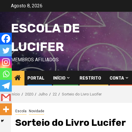
Avançar
Agosto 8, 2026
para
o
ESCOLA DE
conteúdo
LUCIFER
MEMBROS AFILIADOS
PORTAL
INÍCIO
RESTRITO
CONTA
Início
2020
Julho
22
Sorteio do Livro Lucifer
Escola
Novidade
Sorteio do Livro Lucifer