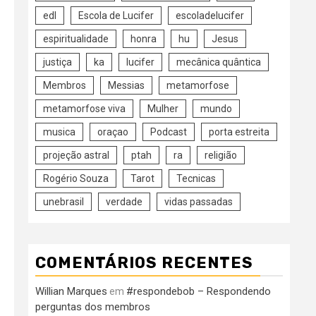
edl
Escola de Lucifer
escoladelucifer
espiritualidade
honra
hu
Jesus
justiça
ka
lucifer
mecânica quântica
Membros
Messias
metamorfose
metamorfose viva
Mulher
mundo
musica
oraçao
Podcast
porta estreita
projeção astral
ptah
ra
religião
Rogério Souza
Tarot
Tecnicas
unebrasil
verdade
vidas passadas
COMENTÁRIOS RECENTES
Willian Marques
#respondebob – Respondendo
em
perguntas dos membros