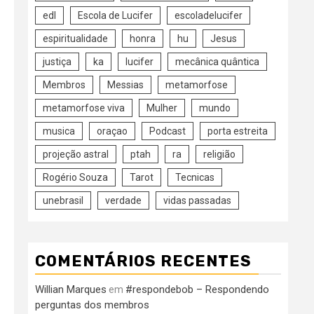
edl
Escola de Lucifer
escoladelucifer
espiritualidade
honra
hu
Jesus
justiça
ka
lucifer
mecânica quântica
Membros
Messias
metamorfose
metamorfose viva
Mulher
mundo
musica
oraçao
Podcast
porta estreita
projeção astral
ptah
ra
religião
Rogério Souza
Tarot
Tecnicas
unebrasil
verdade
vidas passadas
COMENTÁRIOS RECENTES
Willian Marques
#respondebob – Respondendo
em
perguntas dos membros