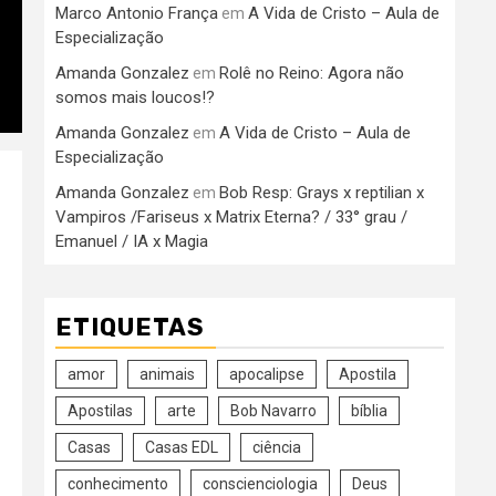
Marco Antonio França
A Vida de Cristo – Aula de
em
Especialização
Amanda Gonzalez
Rolê no Reino: Agora não
em
somos mais loucos!?
Amanda Gonzalez
A Vida de Cristo – Aula de
em
Especialização
Amanda Gonzalez
Bob Resp: Grays x reptilian x
em
Vampiros /Fariseus x Matrix Eterna? / 33° grau /
Emanuel / IA x Magia
ETIQUETAS
amor
animais
apocalipse
Apostila
Apostilas
arte
Bob Navarro
bíblia
Casas
Casas EDL
ciência
conhecimento
conscienciologia
Deus