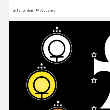
5 anos atrás
Jac Jannie