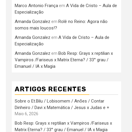
Marco Antonio França
A Vida de Cristo – Aula de
em
Especialização
Amanda Gonzalez
Rolê no Reino: Agora não
em
somos mais loucos!?
Amanda Gonzalez
A Vida de Cristo – Aula de
em
Especialização
Amanda Gonzalez
Bob Resp: Grays x reptilian x
em
Vampiros /Fariseus x Matrix Eterna? / 33° grau /
Emanuel / IA x Magia
ARTIGOS RECENTES
Sobre o Et.Bilu / Lobisomem / Anões / Contar
Dinheiro / Davi x Matemática / Jesus x Judas e +
Maio 6, 2026
Bob Resp: Grays x reptilian x Vampiros /Fariseus x
Matrix Eterna? / 33° grau / Emanuel / IA x Magia