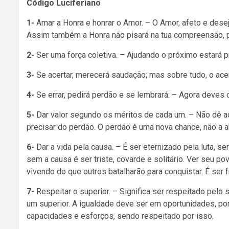
Código Luciferiano
1-
Amar a Honra e honrar o Amor. – O Amor, afeto e dese
Assim também a Honra não pisará na tua compreensão, p
2-
Ser uma força coletiva. – Ajudando o próximo estará 
3-
Se acertar, merecerá saudação; mas sobre tudo, o acer
4-
Se errar, pedirá perdão e se lembrará: – Agora deves
5-
Dar valor segundo os méritos de cada um. – Não dê 
precisar do perdão. O perdão é uma nova chance, não a an
6-
Dar a vida pela causa. – É ser eternizado pela luta, ser
sem a causa é ser triste, covarde e solitário. Ver seu po
vivendo do que outros batalharão para conquistar. É ser fr
7-
Respeitar o superior. – Significa ser respeitado pelo s
um superior. A igualdade deve ser em oportunidades, po
capacidades e esforços, sendo respeitado por isso.