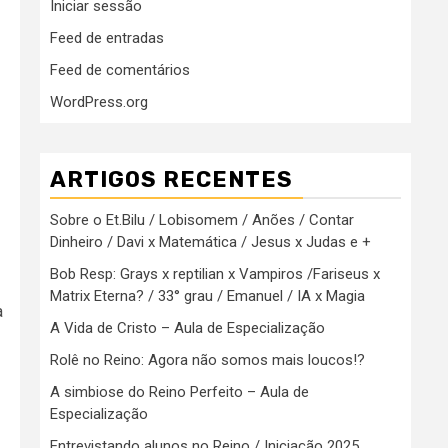
Iniciar sessão
Feed de entradas
Feed de comentários
WordPress.org
ARTIGOS RECENTES
Sobre o Et.Bilu / Lobisomem / Anões / Contar
Dinheiro / Davi x Matemática / Jesus x Judas e +
Bob Resp: Grays x reptilian x Vampiros /Fariseus x
Matrix Eterna? / 33° grau / Emanuel / IA x Magia
a
A Vida de Cristo – Aula de Especialização
Rolê no Reino: Agora não somos mais loucos!?
A simbiose do Reino Perfeito – Aula de
Especialização
Entrevistando alunos no Reino / Iniciação 2025