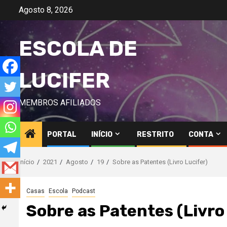
Avançar
Agosto 8, 2026
para
o
ESCOLA DE
conteúdo
LUCIFER
MEMBROS AFILIADOS
PORTAL
INÍCIO
RESTRITO
CONTA
Início
2021
Agosto
19
Sobre as Patentes (Livro Lucifer)
Casas
Escola
Podcast
Sobre as Patentes (Livro