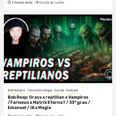
3 meses atrás
Escola de Lucifer
Bob Navarro
Conscienciologia
Escola
Podcast
Bob Resp: Grays x reptilian x Vampiros
/Fariseus x Matrix Eterna? / 33° grau /
Emanuel / IA x Magia