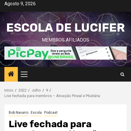
Avançar
Agosto 9, 2026
para
o
ESCOLA DE LUCIFER
conteúdo
MEMBROS AFILIADOS
Menu
principal
Início
2022
Julho
9
Live fechada para membros – Ativação Pineal e Pituitária
Bob Navarro
Escola
Podcast
Live fechada para