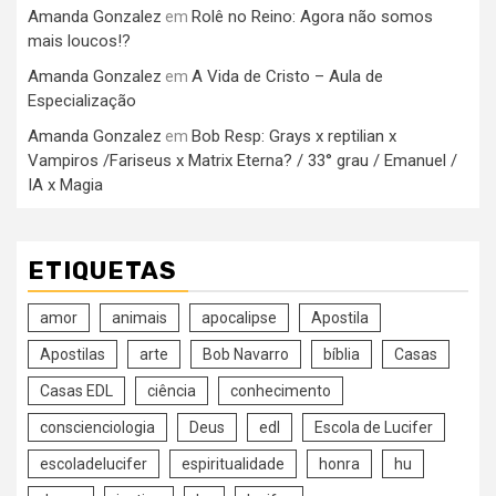
Amanda Gonzalez
Rolê no Reino: Agora não somos
em
mais loucos!?
Amanda Gonzalez
A Vida de Cristo – Aula de
em
Especialização
Amanda Gonzalez
Bob Resp: Grays x reptilian x
em
Vampiros /Fariseus x Matrix Eterna? / 33° grau / Emanuel /
IA x Magia
ETIQUETAS
amor
animais
apocalipse
Apostila
Apostilas
arte
Bob Navarro
bíblia
Casas
Casas EDL
ciência
conhecimento
conscienciologia
Deus
edl
Escola de Lucifer
escoladelucifer
espiritualidade
honra
hu