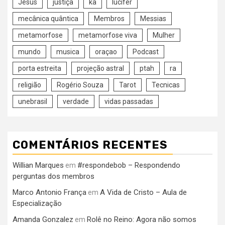
Jesus
justiça
ka
lucifer
mecânica quântica
Membros
Messias
metamorfose
metamorfose viva
Mulher
mundo
musica
oraçao
Podcast
porta estreita
projeção astral
ptah
ra
religião
Rogério Souza
Tarot
Tecnicas
unebrasil
verdade
vidas passadas
COMENTÁRIOS RECENTES
Willian Marques
#respondebob – Respondendo
em
perguntas dos membros
Marco Antonio França
A Vida de Cristo – Aula de
em
Especialização
Amanda Gonzalez
Rolê no Reino: Agora não somos
em