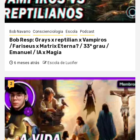
Bob Navarro
Conscienciologia
Escola
Podcast
Bob Resp: Grays x reptilian x Vampiros
/Fariseus x Matrix Eterna? / 33° grau /
Emanuel / IA x Magia
6 meses atrás
Escola de Lucifer
2