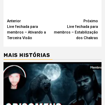
Navegação
Anterior
Próximo
Live fechada para
Live fechada para
de
membros – Ativando a
membros – Estabilização
artigos
Terceira Visão
dos Chakras
MAIS HISTÓRIAS