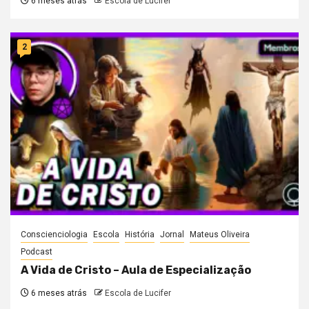
6 meses atrás
Escola de Lucifer
2
Conscienciologia
Escola
História
Jornal
Mateus Oliveira
Podcast
A Vida de Cristo – Aula de Especialização
6 meses atrás
Escola de Lucifer