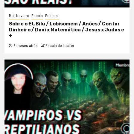
Bob Navarro
Escola
Podcast
Sobre o Et.Bilu / Lobisomem / Anões / Contar
Dinheiro / Davi x Matemática / Jesus x Judas e
+
3 meses atrás
Escola de Lucifer