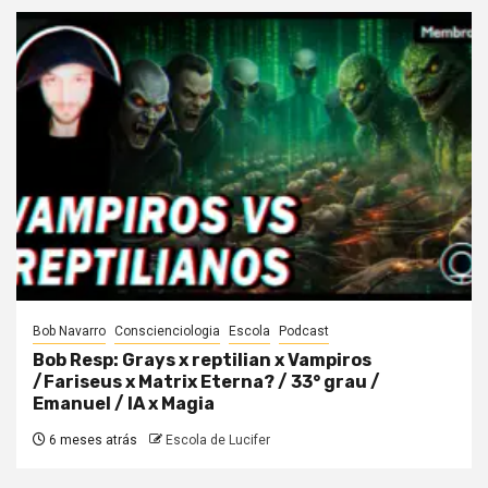
Bob Navarro
Conscienciologia
Escola
Podcast
Bob Resp: Grays x reptilian x Vampiros
/Fariseus x Matrix Eterna? / 33° grau /
Emanuel / IA x Magia
6 meses atrás
Escola de Lucifer