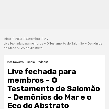
Início
2023
Setembro
2
Live fechada para membros – O Testamento de Salomão – Demônios
do Mar e o Eco do Abstrato
Bob Navarro
Escola
Podcast
Live fechada para
membros – O
Testamento de Salomão
– Demônios do Mar e o
Eco do Abstrato