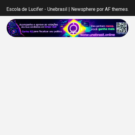
Escola de Lucifer - Unebrasil
|
Newsphere
por AF themes.