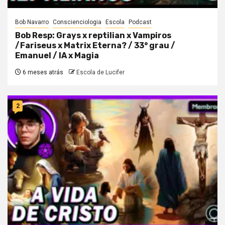
Bob Navarro
Conscienciologia
Escola
Podcast
Bob Resp: Grays x reptilian x Vampiros
/Fariseus x Matrix Eterna? / 33° grau /
Emanuel / IA x Magia
6 meses atrás
Escola de Lucifer
2