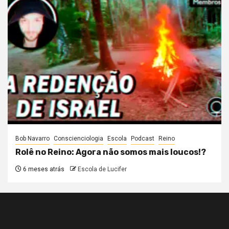
Bob Navarro
Conscienciologia
Escola
Podcast
Reino
Rolê no Reino: Agora não somos mais loucos!?
6 meses atrás
Escola de Lucifer