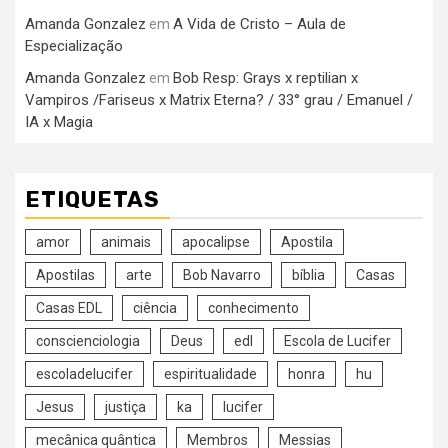
Amanda Gonzalez
A Vida de Cristo – Aula de
em
Especialização
Amanda Gonzalez
Bob Resp: Grays x reptilian x
em
Vampiros /Fariseus x Matrix Eterna? / 33° grau / Emanuel /
IA x Magia
ETIQUETAS
amor
animais
apocalipse
Apostila
Apostilas
arte
Bob Navarro
bíblia
Casas
Casas EDL
ciência
conhecimento
conscienciologia
Deus
edl
Escola de Lucifer
escoladelucifer
espiritualidade
honra
hu
Jesus
justiça
ka
lucifer
mecânica quântica
Membros
Messias