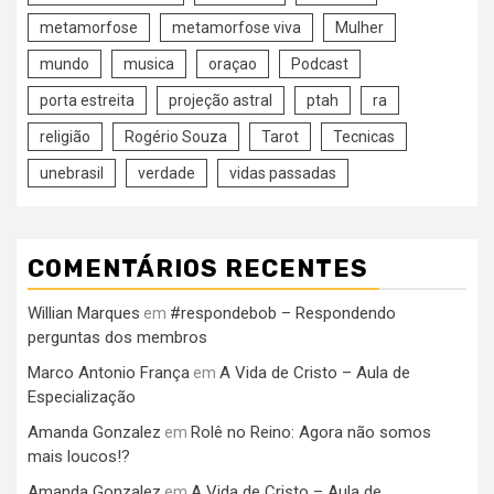
metamorfose
metamorfose viva
Mulher
mundo
musica
oraçao
Podcast
porta estreita
projeção astral
ptah
ra
religião
Rogério Souza
Tarot
Tecnicas
unebrasil
verdade
vidas passadas
COMENTÁRIOS RECENTES
Willian Marques
#respondebob – Respondendo
em
perguntas dos membros
Marco Antonio França
A Vida de Cristo – Aula de
em
Especialização
Amanda Gonzalez
Rolê no Reino: Agora não somos
em
mais loucos!?
Amanda Gonzalez
A Vida de Cristo – Aula de
em