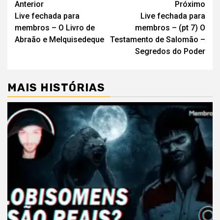
Navegação
Anterior
Próximo
Live fechada para
Live fechada para
de
membros – O Livro de
membros – (pt 7) O
artigos
Abraão e Melquisedeque
Testamento de Salomão –
Segredos do Poder
MAIS HISTÓRIAS