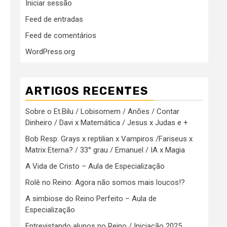
Iniciar sessão
Feed de entradas
Feed de comentários
WordPress.org
ARTIGOS RECENTES
Sobre o Et.Bilu / Lobisomem / Anões / Contar
Dinheiro / Davi x Matemática / Jesus x Judas e +
Bob Resp: Grays x reptilian x Vampiros /Fariseus x
Matrix Eterna? / 33° grau / Emanuel / IA x Magia
A Vida de Cristo – Aula de Especialização
Rolê no Reino: Agora não somos mais loucos!?
A simbiose do Reino Perfeito – Aula de
Especialização
Entrevistando alunos no Reino / Iniciação 2025