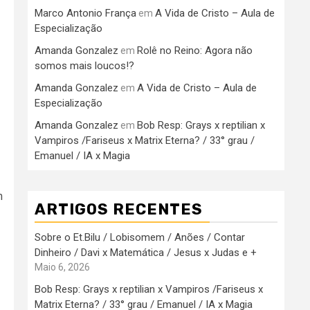
Marco Antonio França
A Vida de Cristo – Aula de
em
Especialização
Amanda Gonzalez
Rolê no Reino: Agora não
em
somos mais loucos!?
Amanda Gonzalez
A Vida de Cristo – Aula de
em
Especialização
Amanda Gonzalez
Bob Resp: Grays x reptilian x
em
Vampiros /Fariseus x Matrix Eterna? / 33° grau /
Emanuel / IA x Magia
m
ARTIGOS RECENTES
Sobre o Et.Bilu / Lobisomem / Anões / Contar
Dinheiro / Davi x Matemática / Jesus x Judas e +
Maio 6, 2026
Bob Resp: Grays x reptilian x Vampiros /Fariseus x
Matrix Eterna? / 33° grau / Emanuel / IA x Magia