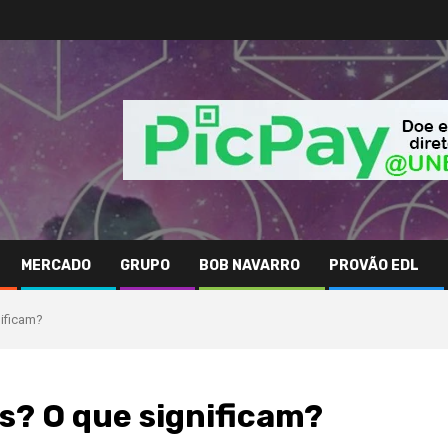
MERCADO
GRUPO
BOB NAVARRO
PROVÃO EDL
nificam?
s? O que significam?