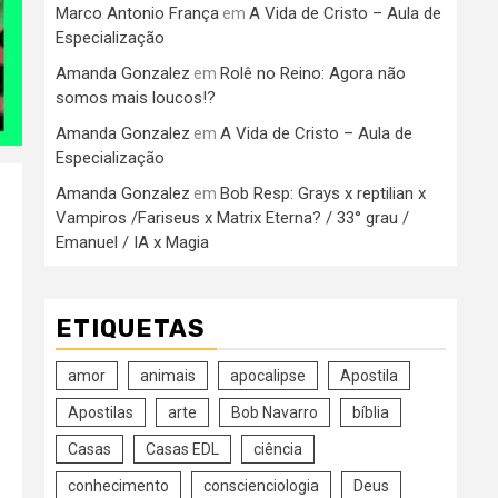
Marco Antonio França
A Vida de Cristo – Aula de
em
Especialização
Amanda Gonzalez
Rolê no Reino: Agora não
em
somos mais loucos!?
Amanda Gonzalez
A Vida de Cristo – Aula de
em
Especialização
Amanda Gonzalez
Bob Resp: Grays x reptilian x
em
Vampiros /Fariseus x Matrix Eterna? / 33° grau /
Emanuel / IA x Magia
ETIQUETAS
amor
animais
apocalipse
Apostila
Apostilas
arte
Bob Navarro
bíblia
Casas
Casas EDL
ciência
conhecimento
conscienciologia
Deus