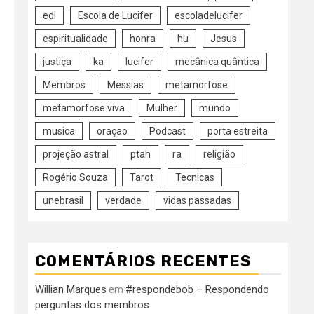
edl
Escola de Lucifer
escoladelucifer
espiritualidade
honra
hu
Jesus
justiça
ka
lucifer
mecânica quântica
Membros
Messias
metamorfose
metamorfose viva
Mulher
mundo
musica
oraçao
Podcast
porta estreita
projeção astral
ptah
ra
religião
Rogério Souza
Tarot
Tecnicas
unebrasil
verdade
vidas passadas
COMENTÁRIOS RECENTES
Willian Marques
#respondebob – Respondendo
em
perguntas dos membros