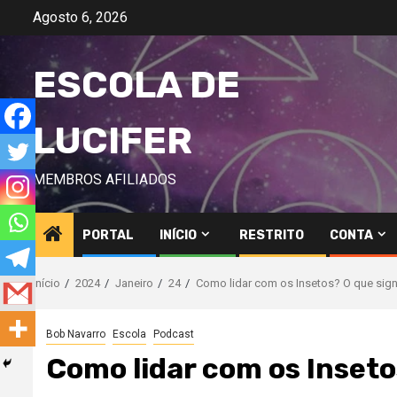
Avançar
Agosto 6, 2026
para
o
ESCOLA DE
conteúdo
LUCIFER
MEMBROS AFILIADOS
PORTAL
INÍCIO
RESTRITO
CONTA
Início
2024
Janeiro
24
Como lidar com os Insetos? O que sig
Bob Navarro
Escola
Podcast
Como lidar com os Inseto