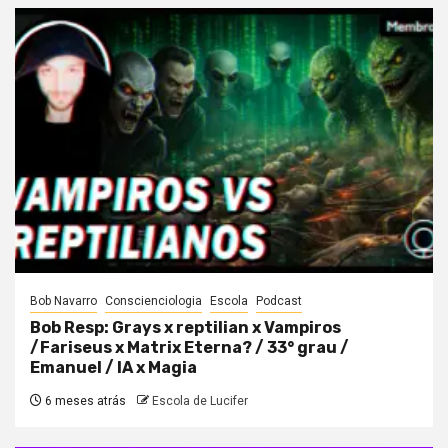
Bob Navarro
Conscienciologia
Escola
Podcast
Bob Resp: Grays x reptilian x Vampiros
/Fariseus x Matrix Eterna? / 33° grau /
Emanuel / IA x Magia
6 meses atrás
Escola de Lucifer