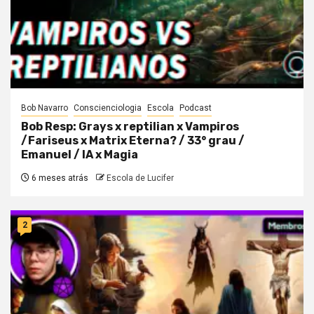
Bob Navarro
Conscienciologia
Escola
Podcast
Bob Resp: Grays x reptilian x Vampiros
/Fariseus x Matrix Eterna? / 33° grau /
Emanuel / IA x Magia
6 meses atrás
Escola de Lucifer
2