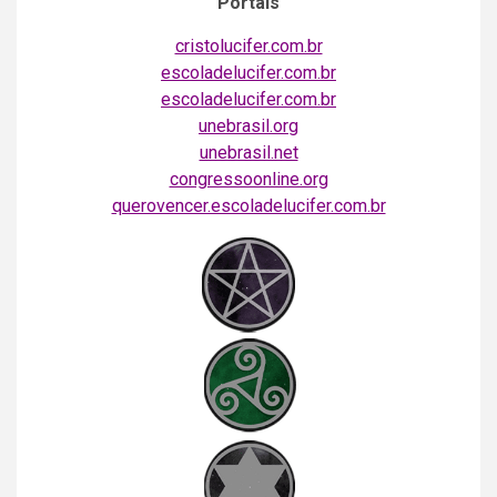
Portais
cristolucifer.com.br
escoladelucifer.com.br
escoladelucifer.com.br
unebrasil.org
unebrasil.net
congressoonline.org
querovencer.escoladelucifer.com.br