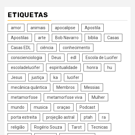
ETIQUETAS
amor
animais
apocalipse
Apostila
Apostilas
arte
Bob Navarro
bíblia
Casas
Casas EDL
ciência
conhecimento
conscienciologia
Deus
edl
Escola de Lucifer
escoladelucifer
espiritualidade
honra
hu
Jesus
justiça
ka
lucifer
mecânica quântica
Membros
Messias
metamorfose
metamorfose viva
Mulher
mundo
musica
oraçao
Podcast
porta estreita
projeção astral
ptah
ra
religião
Rogério Souza
Tarot
Tecnicas