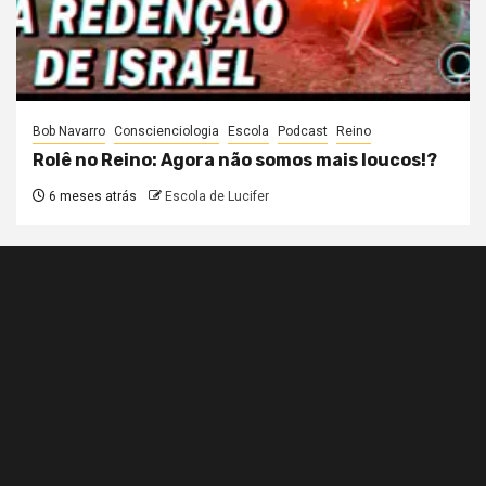
Bob Navarro
Conscienciologia
Escola
Podcast
Reino
Rolê no Reino: Agora não somos mais loucos!?
6 meses atrás
Escola de Lucifer