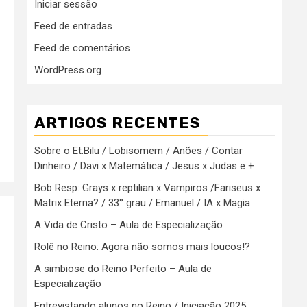
Iniciar sessão
Feed de entradas
Feed de comentários
WordPress.org
ARTIGOS RECENTES
Sobre o Et.Bilu / Lobisomem / Anões / Contar
Dinheiro / Davi x Matemática / Jesus x Judas e +
Bob Resp: Grays x reptilian x Vampiros /Fariseus x
Matrix Eterna? / 33° grau / Emanuel / IA x Magia
A Vida de Cristo – Aula de Especialização
Rolê no Reino: Agora não somos mais loucos!?
A simbiose do Reino Perfeito – Aula de
Especialização
Entrevistando alunos no Reino / Iniciação 2025