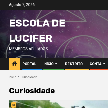
Avançar
Agosto 7, 2026
para
o
ESCOLA DE
conteúdo
LUCIFER
MEMBROS AFILIADOS
PORTAL
INÍCIO
RESTRITO
CONTA
Início
Curiosidade
Curiosidade
41