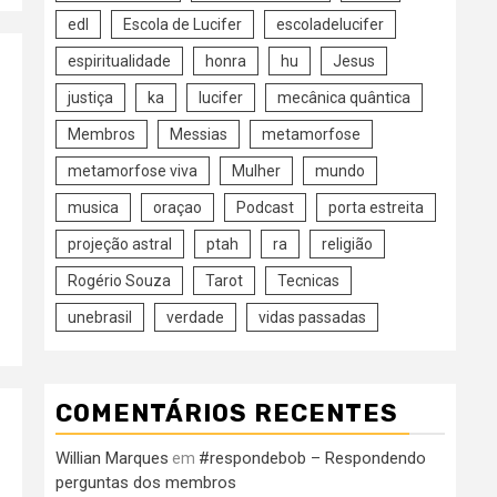
edl
Escola de Lucifer
escoladelucifer
espiritualidade
honra
hu
Jesus
justiça
ka
lucifer
mecânica quântica
Membros
Messias
metamorfose
metamorfose viva
Mulher
mundo
musica
oraçao
Podcast
porta estreita
projeção astral
ptah
ra
religião
Rogério Souza
Tarot
Tecnicas
unebrasil
verdade
vidas passadas
COMENTÁRIOS RECENTES
Willian Marques
#respondebob – Respondendo
em
perguntas dos membros