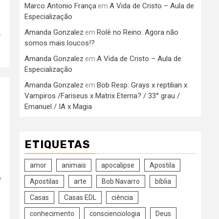
Marco Antonio França
A Vida de Cristo – Aula de
em
Especialização
.
Amanda Gonzalez
Rolê no Reino: Agora não
em
somos mais loucos!?
Amanda Gonzalez
A Vida de Cristo – Aula de
em
Especialização
Amanda Gonzalez
Bob Resp: Grays x reptilian x
em
Vampiros /Fariseus x Matrix Eterna? / 33° grau /
Emanuel / IA x Magia
ETIQUETAS
amor
animais
apocalipse
Apostila
e
Apostilas
arte
Bob Navarro
bíblia
Casas
Casas EDL
ciência
conhecimento
conscienciologia
Deus