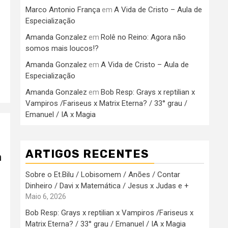
Marco Antonio França
A Vida de Cristo – Aula de
em
Especialização
Amanda Gonzalez
Rolê no Reino: Agora não
em
somos mais loucos!?
Amanda Gonzalez
A Vida de Cristo – Aula de
em
Especialização
Amanda Gonzalez
Bob Resp: Grays x reptilian x
em
Vampiros /Fariseus x Matrix Eterna? / 33° grau /
Emanuel / IA x Magia
ARTIGOS RECENTES
a
Sobre o Et.Bilu / Lobisomem / Anões / Contar
Dinheiro / Davi x Matemática / Jesus x Judas e +
Maio 6, 2026
Bob Resp: Grays x reptilian x Vampiros /Fariseus x
Matrix Eterna? / 33° grau / Emanuel / IA x Magia