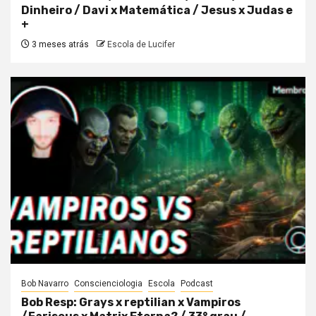
Dinheiro / Davi x Matemática / Jesus x Judas e
+
3 meses atrás
Escola de Lucifer
Bob Navarro
Conscienciologia
Escola
Podcast
Bob Resp: Grays x reptilian x Vampiros