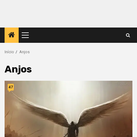
Menu
principal
Início
Anjos
Anjos
47