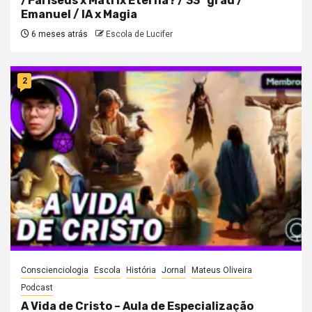
/Fariseus x Matrix Eterna? / 33° grau /
Emanuel / IA x Magia
6 meses atrás
Escola de Lucifer
2
Conscienciologia
Escola
História
Jornal
Mateus Oliveira
Podcast
A Vida de Cristo – Aula de Especialização