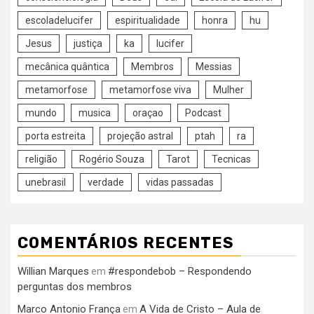
escoladelucifer
espiritualidade
honra
hu
Jesus
justiça
ka
lucifer
mecânica quântica
Membros
Messias
metamorfose
metamorfose viva
Mulher
mundo
musica
oraçao
Podcast
porta estreita
projeção astral
ptah
ra
religião
Rogério Souza
Tarot
Tecnicas
unebrasil
verdade
vidas passadas
COMENTÁRIOS RECENTES
Willian Marques
#respondebob – Respondendo
em
perguntas dos membros
Marco Antonio França
A Vida de Cristo – Aula de
em