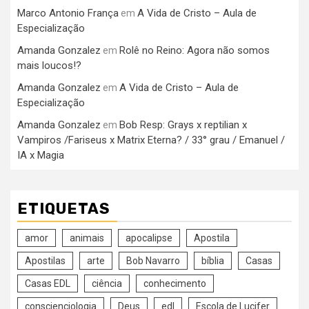
Marco Antonio França
A Vida de Cristo – Aula de
em
Especialização
Amanda Gonzalez
Rolê no Reino: Agora não somos
em
mais loucos!?
Amanda Gonzalez
A Vida de Cristo – Aula de
em
Especialização
Amanda Gonzalez
Bob Resp: Grays x reptilian x
em
Vampiros /Fariseus x Matrix Eterna? / 33° grau / Emanuel /
IA x Magia
ETIQUETAS
amor
animais
apocalipse
Apostila
Apostilas
arte
Bob Navarro
bíblia
Casas
Casas EDL
ciência
conhecimento
conscienciologia
Deus
edl
Escola de Lucifer