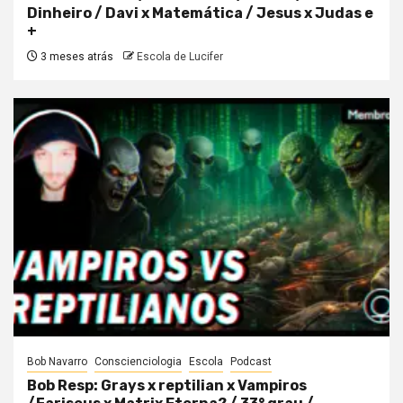
Dinheiro / Davi x Matemática / Jesus x Judas e
+
3 meses atrás
Escola de Lucifer
Bob Navarro
Conscienciologia
Escola
Podcast
Bob Resp: Grays x reptilian x Vampiros