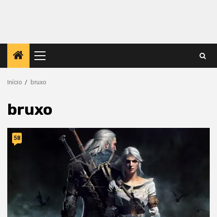
Menu
principal
Início
bruxo
bruxo
58