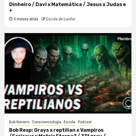
Dinheiro / Davi x Matemática / Jesus x Judas e
+
3 meses atrás
Escola de Lucifer
Bob Navarro
Conscienciologia
Escola
Podcast
Bob Resp: Grays x reptilian x Vampiros