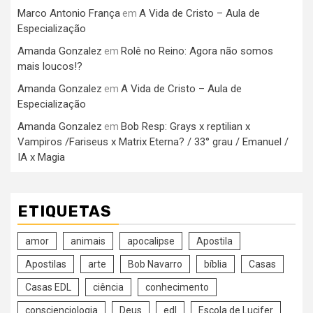
Marco Antonio França
A Vida de Cristo – Aula de
em
Especialização
Amanda Gonzalez
Rolê no Reino: Agora não somos
em
mais loucos!?
Amanda Gonzalez
A Vida de Cristo – Aula de
em
Especialização
Amanda Gonzalez
Bob Resp: Grays x reptilian x
em
Vampiros /Fariseus x Matrix Eterna? / 33° grau / Emanuel /
IA x Magia
ETIQUETAS
amor
animais
apocalipse
Apostila
Apostilas
arte
Bob Navarro
bíblia
Casas
Casas EDL
ciência
conhecimento
conscienciologia
Deus
edl
Escola de Lucifer