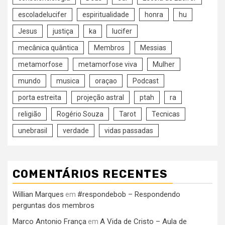
escoladelucifer
espiritualidade
honra
hu
Jesus
justiça
ka
lucifer
mecânica quântica
Membros
Messias
metamorfose
metamorfose viva
Mulher
mundo
musica
oraçao
Podcast
porta estreita
projeção astral
ptah
ra
religião
Rogério Souza
Tarot
Tecnicas
unebrasil
verdade
vidas passadas
COMENTÁRIOS RECENTES
Willian Marques
#respondebob – Respondendo
em
perguntas dos membros
Marco Antonio França
A Vida de Cristo – Aula de
em