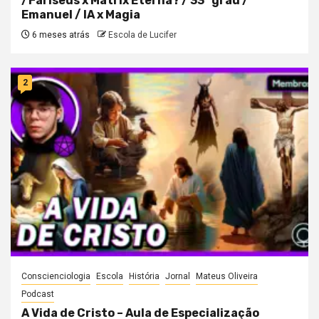
/Fariseus x Matrix Eterna? / 33° grau /
Emanuel / IA x Magia
6 meses atrás
Escola de Lucifer
2
Conscienciologia
Escola
História
Jornal
Mateus Oliveira
Podcast
A Vida de Cristo – Aula de Especialização