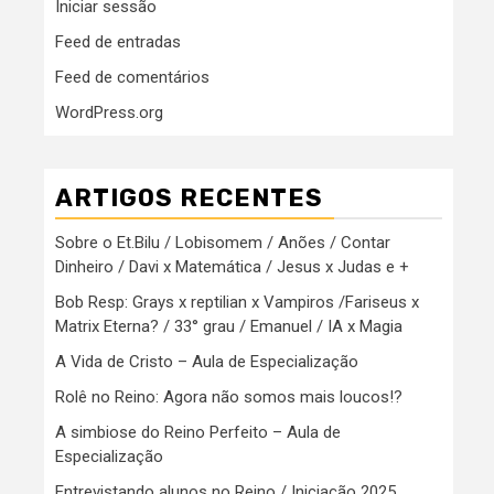
Iniciar sessão
Feed de entradas
Feed de comentários
WordPress.org
ARTIGOS RECENTES
Sobre o Et.Bilu / Lobisomem / Anões / Contar
Dinheiro / Davi x Matemática / Jesus x Judas e +
Bob Resp: Grays x reptilian x Vampiros /Fariseus x
Matrix Eterna? / 33° grau / Emanuel / IA x Magia
A Vida de Cristo – Aula de Especialização
Rolê no Reino: Agora não somos mais loucos!?
A simbiose do Reino Perfeito – Aula de
Especialização
Entrevistando alunos no Reino / Iniciação 2025