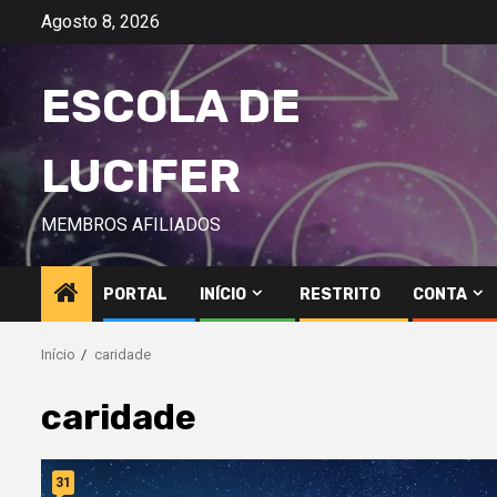
Avançar
Agosto 8, 2026
para
o
ESCOLA DE
conteúdo
LUCIFER
MEMBROS AFILIADOS
PORTAL
INÍCIO
RESTRITO
CONTA
Início
caridade
caridade
31