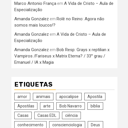
Marco Antonio França
A Vida de Cristo – Aula de
em
Especialização
Amanda Gonzalez
Rolê no Reino: Agora não
em
somos mais loucos!?
Amanda Gonzalez
A Vida de Cristo – Aula de
em
Especialização
Amanda Gonzalez
Bob Resp: Grays x reptilian x
em
Vampiros /Fariseus x Matrix Eterna? / 33° grau /
Emanuel / IA x Magia
ETIQUETAS
amor
animais
apocalipse
Apostila
Apostilas
arte
Bob Navarro
bíblia
Casas
Casas EDL
ciência
conhecimento
conscienciologia
Deus