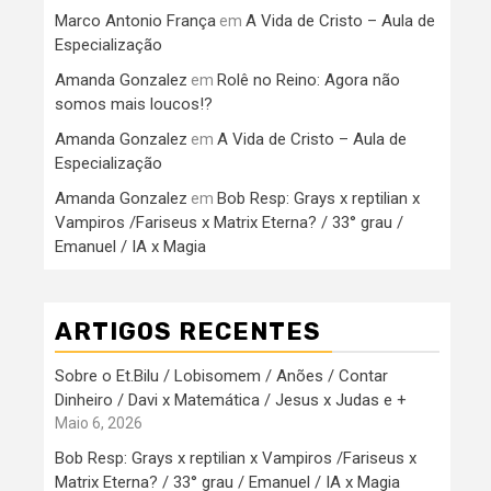
Marco Antonio França
A Vida de Cristo – Aula de
em
Especialização
Amanda Gonzalez
Rolê no Reino: Agora não
em
somos mais loucos!?
Amanda Gonzalez
A Vida de Cristo – Aula de
em
Especialização
Amanda Gonzalez
Bob Resp: Grays x reptilian x
em
Vampiros /Fariseus x Matrix Eterna? / 33° grau /
Emanuel / IA x Magia
ARTIGOS RECENTES
Sobre o Et.Bilu / Lobisomem / Anões / Contar
Dinheiro / Davi x Matemática / Jesus x Judas e +
Maio 6, 2026
Bob Resp: Grays x reptilian x Vampiros /Fariseus x
Matrix Eterna? / 33° grau / Emanuel / IA x Magia