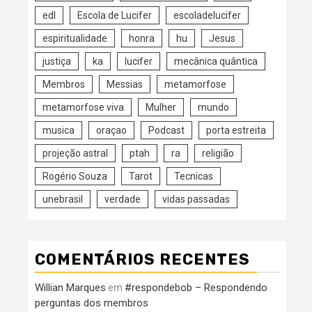
edl
Escola de Lucifer
escoladelucifer
espiritualidade
honra
hu
Jesus
justiça
ka
lucifer
mecânica quântica
Membros
Messias
metamorfose
metamorfose viva
Mulher
mundo
musica
oraçao
Podcast
porta estreita
projeção astral
ptah
ra
religião
Rogério Souza
Tarot
Tecnicas
unebrasil
verdade
vidas passadas
COMENTÁRIOS RECENTES
Willian Marques
#respondebob – Respondendo
em
perguntas dos membros