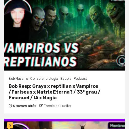
Bob Navarro
Conscienciologia
Escola
Podcast
Bob Resp: Grays x reptilian x Vampiros
/Fariseus x Matrix Eterna? / 33° grau /
Emanuel / IA x Magia
6 meses atrás
Escola de Lucifer
2