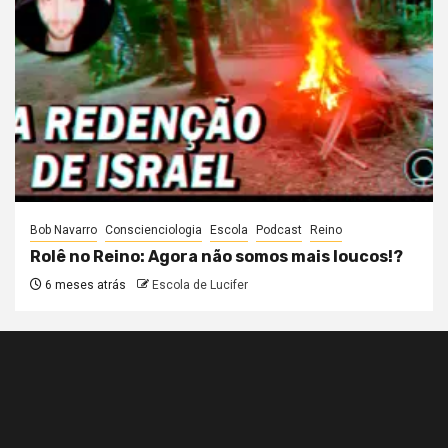
Bob Navarro
Conscienciologia
Escola
Podcast
Reino
Rolê no Reino: Agora não somos mais loucos!?
6 meses atrás
Escola de Lucifer