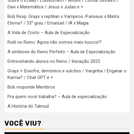
Sobre o Et.Bilu / Lobisomem / Anões / Contar Dinheiro /
Davi x Matemática / Jesus x Judas e +
Bob Resp: Grays x reptilian x Vampiros /Fariseus x Matrix
Eterna? / 33° grau / Emanuel / IA x Magia
A Vida de Cristo – Aula de Especialização
Rolê no Reino: Agora não somos mais loucos!?
A simbiose do Reino Perfeito – Aula de Especialização
Entrevistando alunos no Reino / Iniciação 2025
Grays + Enxofre, demônios e vulcões / Varginha / Enganar o
Karma? / Chat GPT e +
Bob responde Membros
Pra quem você trabalha? – Aula de especialização
A História do Talmud
VOCÊ VIU?