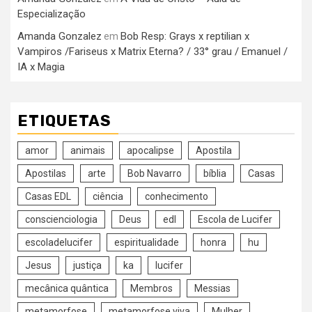
Especialização
Amanda Gonzalez
Bob Resp: Grays x reptilian x
em
Vampiros /Fariseus x Matrix Eterna? / 33° grau / Emanuel /
IA x Magia
ETIQUETAS
amor
animais
apocalipse
Apostila
Apostilas
arte
Bob Navarro
bíblia
Casas
Casas EDL
ciência
conhecimento
conscienciologia
Deus
edl
Escola de Lucifer
escoladelucifer
espiritualidade
honra
hu
Jesus
justiça
ka
lucifer
mecânica quântica
Membros
Messias
metamorfose
metamorfose viva
Mulher