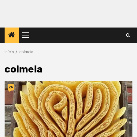
Menu
principal
Início
colmeia
colmeia
26