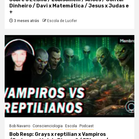
Dinheiro / Davi x Matemática / Jesus x Judas e
+
3 meses atrás
Escola de Lucifer
Bob Navarro
Conscienciologia
Escola
Podcast
Bob Resp: Grays x reptilian x Vampiros