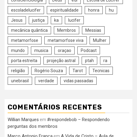
conscienciologia
Deus
edl
Escola de Lucifer
escoladelucifer
espiritualidade
honra
hu
Jesus
justiça
ka
lucifer
mecânica quântica
Membros
Messias
metamorfose
metamorfose viva
Mulher
mundo
musica
oraçao
Podcast
porta estreita
projeção astral
ptah
ra
religião
Rogério Souza
Tarot
Tecnicas
unebrasil
verdade
vidas passadas
COMENTÁRIOS RECENTES
Willian Marques
#respondebob – Respondendo
em
perguntas dos membros
Marco Antonio França
A Vida de Cristo – Aula de
em