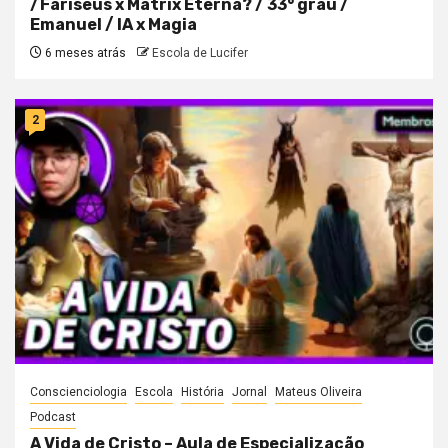
/Fariseus x Matrix Eterna? / 33° grau /
Emanuel / IA x Magia
6 meses atrás
Escola de Lucifer
2
Conscienciologia
Escola
História
Jornal
Mateus Oliveira
Podcast
A Vida de Cristo – Aula de Especialização