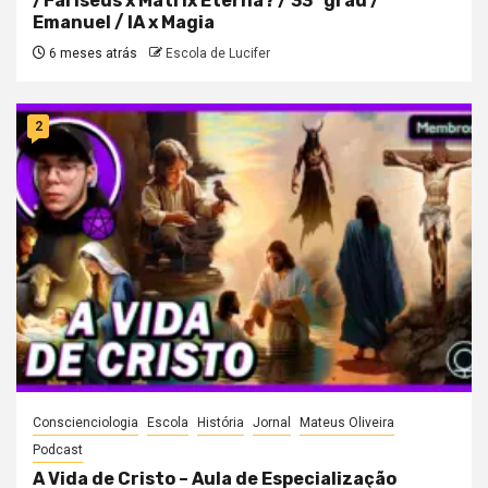
/Fariseus x Matrix Eterna? / 33° grau /
Emanuel / IA x Magia
6 meses atrás
Escola de Lucifer
2
Conscienciologia
Escola
História
Jornal
Mateus Oliveira
Podcast
A Vida de Cristo – Aula de Especialização