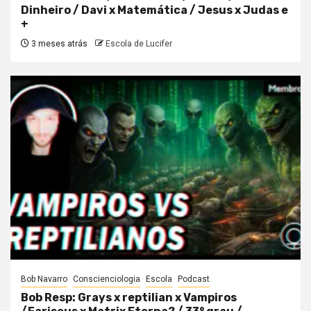
Dinheiro / Davi x Matemática / Jesus x Judas e
+
3 meses atrás
Escola de Lucifer
Bob Navarro
Conscienciologia
Escola
Podcast
Bob Resp: Grays x reptilian x Vampiros