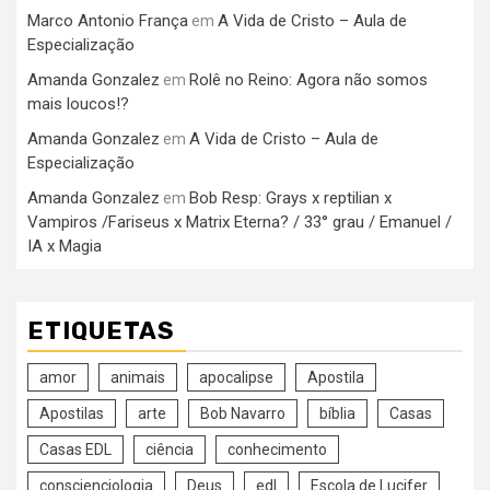
Marco Antonio França
A Vida de Cristo – Aula de
em
Especialização
Amanda Gonzalez
Rolê no Reino: Agora não somos
em
mais loucos!?
Amanda Gonzalez
A Vida de Cristo – Aula de
em
Especialização
Amanda Gonzalez
Bob Resp: Grays x reptilian x
em
Vampiros /Fariseus x Matrix Eterna? / 33° grau / Emanuel /
IA x Magia
ETIQUETAS
amor
animais
apocalipse
Apostila
Apostilas
arte
Bob Navarro
bíblia
Casas
Casas EDL
ciência
conhecimento
conscienciologia
Deus
edl
Escola de Lucifer