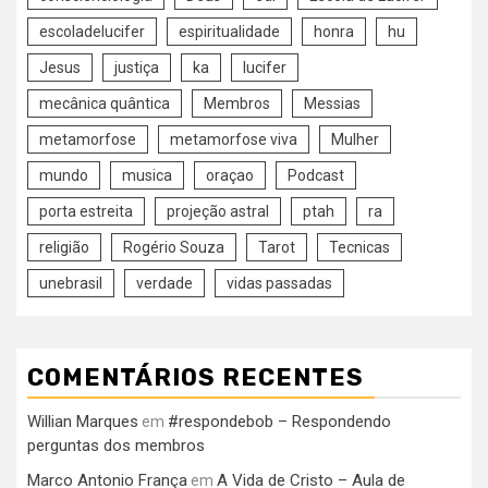
escoladelucifer
espiritualidade
honra
hu
Jesus
justiça
ka
lucifer
mecânica quântica
Membros
Messias
metamorfose
metamorfose viva
Mulher
mundo
musica
oraçao
Podcast
porta estreita
projeção astral
ptah
ra
religião
Rogério Souza
Tarot
Tecnicas
unebrasil
verdade
vidas passadas
COMENTÁRIOS RECENTES
Willian Marques
#respondebob – Respondendo
em
perguntas dos membros
Marco Antonio França
A Vida de Cristo – Aula de
em