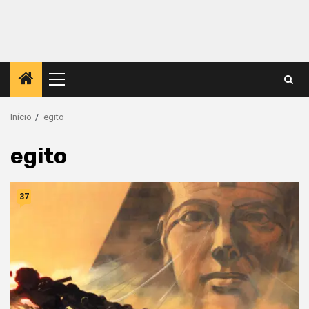
Menu
principal
Início
egito
egito
37