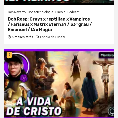
Bob Navarro
Conscienciologia
Escola
Podcast
Bob Resp: Grays x reptilian x Vampiros
/Fariseus x Matrix Eterna? / 33° grau /
Emanuel / IA x Magia
6 meses atrás
Escola de Lucifer
2