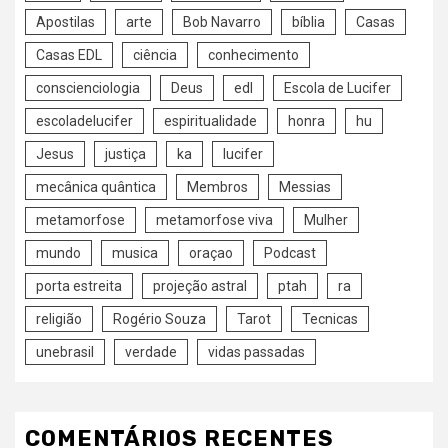
Apostilas
arte
Bob Navarro
bíblia
Casas
Casas EDL
ciência
conhecimento
conscienciologia
Deus
edl
Escola de Lucifer
escoladelucifer
espiritualidade
honra
hu
Jesus
justiça
ka
lucifer
mecânica quântica
Membros
Messias
metamorfose
metamorfose viva
Mulher
mundo
musica
oraçao
Podcast
porta estreita
projeção astral
ptah
ra
religião
Rogério Souza
Tarot
Tecnicas
unebrasil
verdade
vidas passadas
COMENTÁRIOS RECENTES