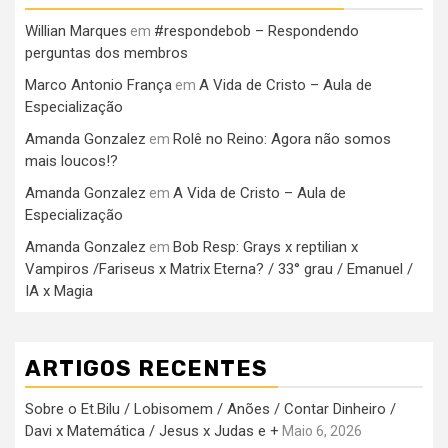
Willian Marques
#respondebob – Respondendo
em
perguntas dos membros
Marco Antonio França
A Vida de Cristo – Aula de
em
Especialização
Amanda Gonzalez
Rolê no Reino: Agora não somos
em
mais loucos!?
Amanda Gonzalez
A Vida de Cristo – Aula de
em
Especialização
Amanda Gonzalez
Bob Resp: Grays x reptilian x
em
Vampiros /Fariseus x Matrix Eterna? / 33° grau / Emanuel /
IA x Magia
ARTIGOS RECENTES
Sobre o Et.Bilu / Lobisomem / Anões / Contar Dinheiro /
Davi x Matemática / Jesus x Judas e +
Maio 6, 2026