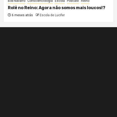
Bob Navarro
Conscienciologia
Escola
Podcast
Reino
Rolê no Reino: Agora não somos mais loucos!?
6 meses atrás
Escola de Lucifer