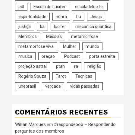
edl
Escola de Lucifer
escoladelucifer
espiritualidade
honra
hu
Jesus
justiça
ka
lucifer
mecânica quântica
Membros
Messias
metamorfose
metamorfose viva
Mulher
mundo
musica
oraçao
Podcast
porta estreita
projeção astral
ptah
ra
religião
Rogério Souza
Tarot
Tecnicas
unebrasil
verdade
vidas passadas
COMENTÁRIOS RECENTES
Willian Marques
#respondebob – Respondendo
em
perguntas dos membros