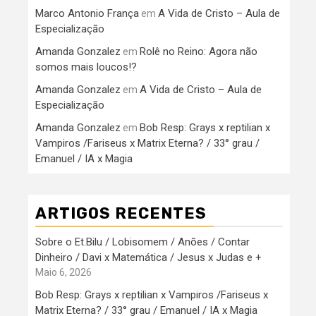
Marco Antonio França
A Vida de Cristo – Aula de
em
Especialização
Amanda Gonzalez
Rolê no Reino: Agora não
em
somos mais loucos!?
Amanda Gonzalez
A Vida de Cristo – Aula de
em
Especialização
Amanda Gonzalez
Bob Resp: Grays x reptilian x
em
Vampiros /Fariseus x Matrix Eterna? / 33° grau /
Emanuel / IA x Magia
ARTIGOS RECENTES
Sobre o Et.Bilu / Lobisomem / Anões / Contar
Dinheiro / Davi x Matemática / Jesus x Judas e +
Maio 6, 2026
Bob Resp: Grays x reptilian x Vampiros /Fariseus x
Matrix Eterna? / 33° grau / Emanuel / IA x Magia