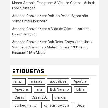
Marco Antonio França
A Vida de Cristo – Aula de
em
Especialização
Amanda Gonzalez
Rolê no Reino: Agora não
em
somos mais loucos!?
Amanda Gonzalez
A Vida de Cristo – Aula de
em
Especialização
Amanda Gonzalez
Bob Resp: Grays x reptilian x
em
Vampiros /Fariseus x Matrix Eterna? / 33° grau /
Emanuel / IA x Magia
ETIQUETAS
amor
animais
apocalipse
Apostila
Apostilas
arte
Bob Navarro
bíblia
Casas
Casas EDL
ciência
conhecimento
conscienciologia
Deus