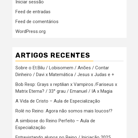
Iniciar sessão
Feed de entradas
Feed de comentários
WordPress.org
ARTIGOS RECENTES
Sobre o Et.Bilu / Lobisomem / Anões / Contar
Dinheiro / Davi x Matemática / Jesus x Judas e +
Bob Resp: Grays x reptilian x Vampiros /Fariseus x
Matrix Eterna? / 33° grau / Emanuel / IA x Magia
A Vida de Cristo – Aula de Especialização
Rolê no Reino: Agora não somos mais loucos!?
A simbiose do Reino Perfeito – Aula de
Especialização
Entrevistando alunos no Reino / Iniciação 2025