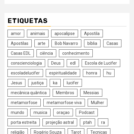
ETIQUETAS
amor
animais
apocalipse
Apostila
Apostilas
arte
Bob Navarro
bíblia
Casas
Casas EDL
ciência
conhecimento
conscienciologia
Deus
edl
Escola de Lucifer
escoladelucifer
espiritualidade
honra
hu
Jesus
justiça
ka
lucifer
mecânica quântica
Membros
Messias
metamorfose
metamorfose viva
Mulher
mundo
musica
oraçao
Podcast
porta estreita
projeção astral
ptah
ra
religião
Rogério Souza
Tarot
Tecnicas