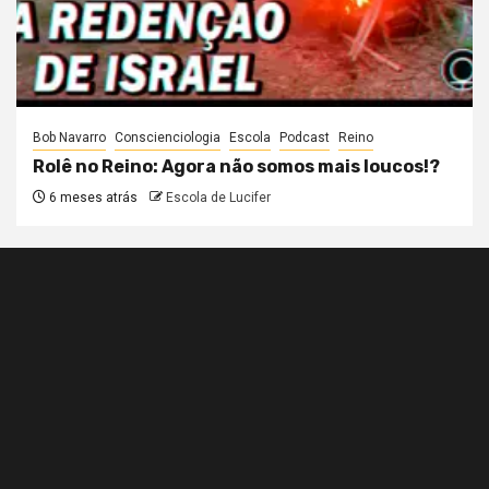
Bob Navarro
Conscienciologia
Escola
Podcast
Reino
Rolê no Reino: Agora não somos mais loucos!?
6 meses atrás
Escola de Lucifer