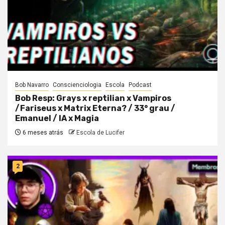
Bob Navarro
Conscienciologia
Escola
Podcast
Bob Resp: Grays x reptilian x Vampiros
/Fariseus x Matrix Eterna? / 33° grau /
Emanuel / IA x Magia
6 meses atrás
Escola de Lucifer
2