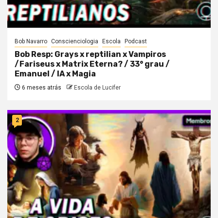
Bob Navarro
Conscienciologia
Escola
Podcast
Bob Resp: Grays x reptilian x Vampiros
/Fariseus x Matrix Eterna? / 33° grau /
Emanuel / IA x Magia
6 meses atrás
Escola de Lucifer
2