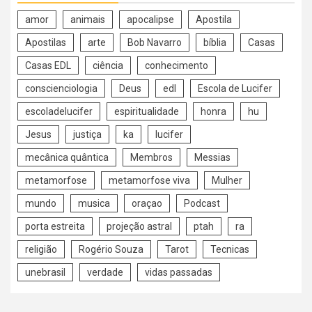
amor
animais
apocalipse
Apostila
Apostilas
arte
Bob Navarro
bíblia
Casas
Casas EDL
ciência
conhecimento
conscienciologia
Deus
edl
Escola de Lucifer
escoladelucifer
espiritualidade
honra
hu
Jesus
justiça
ka
lucifer
mecânica quântica
Membros
Messias
metamorfose
metamorfose viva
Mulher
mundo
musica
oraçao
Podcast
porta estreita
projeção astral
ptah
ra
religião
Rogério Souza
Tarot
Tecnicas
unebrasil
verdade
vidas passadas