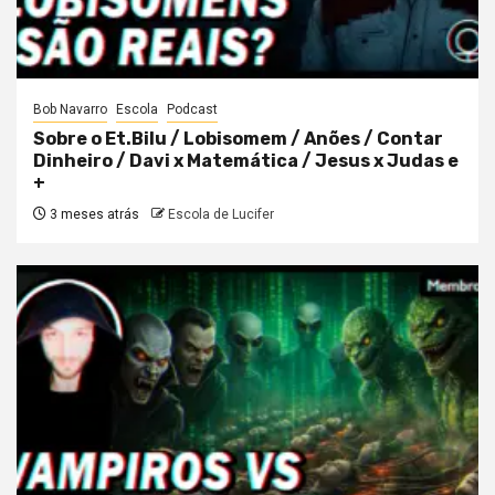
Bob Navarro
Escola
Podcast
Sobre o Et.Bilu / Lobisomem / Anões / Contar
Dinheiro / Davi x Matemática / Jesus x Judas e
+
3 meses atrás
Escola de Lucifer