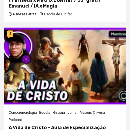
/Fariseus x Matrix Eterna? / 33° grau /
Emanuel / IA x Magia
6 meses atrás
Escola de Lucifer
2
Conscienciologia
Escola
História
Jornal
Mateus Oliveira
Podcast
A Vida de Cristo – Aula de Especialização