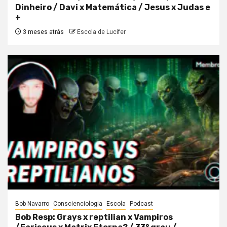
Dinheiro / Davi x Matemática / Jesus x Judas e
+
3 meses atrás
Escola de Lucifer
Bob Navarro
Conscienciologia
Escola
Podcast
Bob Resp: Grays x reptilian x Vampiros