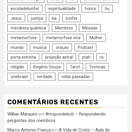
escoladelucifer
espiritualidade
honra
hu
Jesus
justiça
ka
lucifer
mecânica quântica
Membros
Messias
metamorfose
metamorfose viva
Mulher
mundo
musica
oraçao
Podcast
porta estreita
projeção astral
ptah
ra
religião
Rogério Souza
Tarot
Tecnicas
unebrasil
verdade
vidas passadas
COMENTÁRIOS RECENTES
Willian Marques
#respondebob – Respondendo
em
perguntas dos membros
Marco Antonio França
A Vida de Cristo – Aula de
em