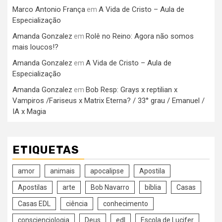
Marco Antonio França
A Vida de Cristo – Aula de
em
Especialização
Amanda Gonzalez
Rolê no Reino: Agora não somos
em
mais loucos!?
Amanda Gonzalez
A Vida de Cristo – Aula de
em
Especialização
Amanda Gonzalez
Bob Resp: Grays x reptilian x
em
Vampiros /Fariseus x Matrix Eterna? / 33° grau / Emanuel /
IA x Magia
ETIQUETAS
amor
animais
apocalipse
Apostila
Apostilas
arte
Bob Navarro
bíblia
Casas
Casas EDL
ciência
conhecimento
conscienciologia
Deus
edl
Escola de Lucifer