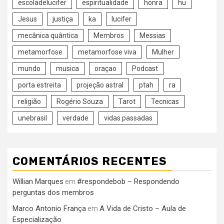
escoladelucifer
espiritualidade
honra
hu
Jesus
justiça
ka
lucifer
mecânica quântica
Membros
Messias
metamorfose
metamorfose viva
Mulher
mundo
musica
oraçao
Podcast
porta estreita
projeção astral
ptah
ra
religião
Rogério Souza
Tarot
Tecnicas
unebrasil
verdade
vidas passadas
COMENTÁRIOS RECENTES
Willian Marques
#respondebob – Respondendo
em
perguntas dos membros
Marco Antonio França
A Vida de Cristo – Aula de
em
Especialização