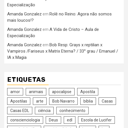
Especialização
Amanda Gonzalez
Rolê no Reino: Agora não somos
em
mais loucos!?
Amanda Gonzalez
A Vida de Cristo – Aula de
em
Especialização
Amanda Gonzalez
Bob Resp: Grays x reptilian x
em
Vampiros /Fariseus x Matrix Eterna? / 33° grau / Emanuel /
IA x Magia
ETIQUETAS
amor
animais
apocalipse
Apostila
Apostilas
arte
Bob Navarro
bíblia
Casas
Casas EDL
ciência
conhecimento
conscienciologia
Deus
edl
Escola de Lucifer