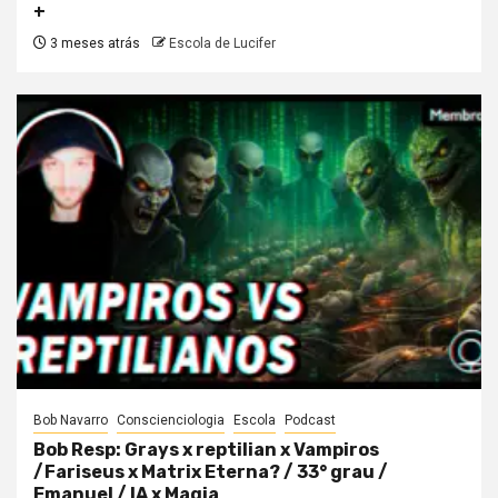
+
3 meses atrás
Escola de Lucifer
Bob Navarro
Conscienciologia
Escola
Podcast
Bob Resp: Grays x reptilian x Vampiros
/Fariseus x Matrix Eterna? / 33° grau /
Emanuel / IA x Magia