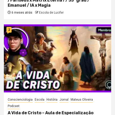
/Fariseus x Matrix Eterna? / 33° grau /
Emanuel / IA x Magia
6 meses atrás
Escola de Lucifer
2
Conscienciologia
Escola
História
Jornal
Mateus Oliveira
Podcast
A Vida de Cristo – Aula de Especialização