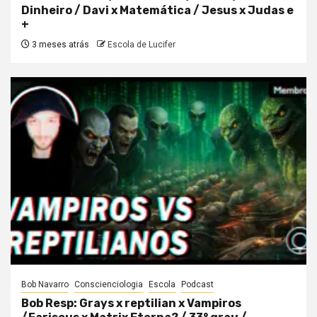
Dinheiro / Davi x Matemática / Jesus x Judas e
+
3 meses atrás
Escola de Lucifer
Bob Navarro
Conscienciologia
Escola
Podcast
Bob Resp: Grays x reptilian x Vampiros