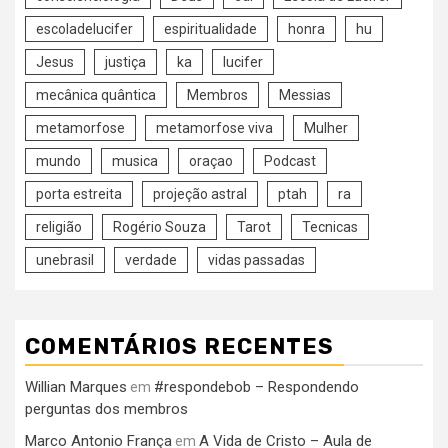
escoladelucifer
espiritualidade
honra
hu
Jesus
justiça
ka
lucifer
mecânica quântica
Membros
Messias
metamorfose
metamorfose viva
Mulher
mundo
musica
oraçao
Podcast
porta estreita
projeção astral
ptah
ra
religião
Rogério Souza
Tarot
Tecnicas
unebrasil
verdade
vidas passadas
COMENTÁRIOS RECENTES
Willian Marques
#respondebob – Respondendo
em
perguntas dos membros
Marco Antonio França
A Vida de Cristo – Aula de
em