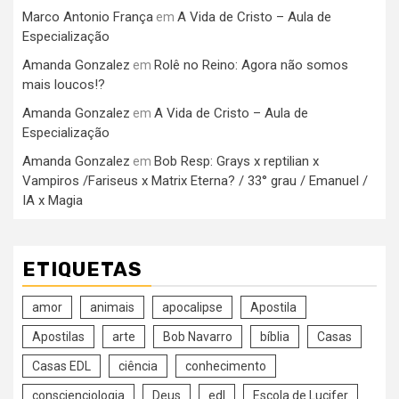
Marco Antonio França
A Vida de Cristo – Aula de
em
Especialização
Amanda Gonzalez
Rolê no Reino: Agora não somos
em
mais loucos!?
Amanda Gonzalez
A Vida de Cristo – Aula de
em
Especialização
Amanda Gonzalez
Bob Resp: Grays x reptilian x
em
Vampiros /Fariseus x Matrix Eterna? / 33° grau / Emanuel /
IA x Magia
ETIQUETAS
amor
animais
apocalipse
Apostila
Apostilas
arte
Bob Navarro
bíblia
Casas
Casas EDL
ciência
conhecimento
conscienciologia
Deus
edl
Escola de Lucifer