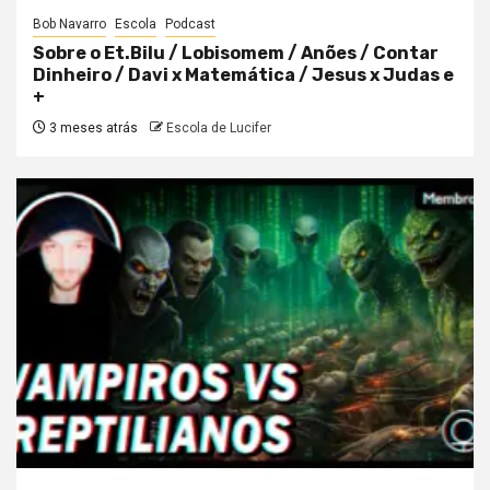
Bob Navarro
Escola
Podcast
Sobre o Et.Bilu / Lobisomem / Anões / Contar
Dinheiro / Davi x Matemática / Jesus x Judas e
+
3 meses atrás
Escola de Lucifer