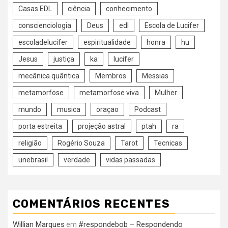
Casas EDL
ciência
conhecimento
conscienciologia
Deus
edl
Escola de Lucifer
escoladelucifer
espiritualidade
honra
hu
Jesus
justiça
ka
lucifer
mecânica quântica
Membros
Messias
metamorfose
metamorfose viva
Mulher
mundo
musica
oraçao
Podcast
porta estreita
projeção astral
ptah
ra
religião
Rogério Souza
Tarot
Tecnicas
unebrasil
verdade
vidas passadas
COMENTÁRIOS RECENTES
Willian Marques
#respondebob – Respondendo
em