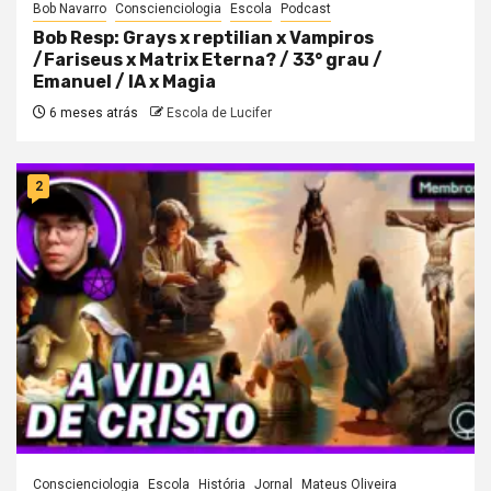
Bob Navarro
Conscienciologia
Escola
Podcast
Bob Resp: Grays x reptilian x Vampiros
/Fariseus x Matrix Eterna? / 33° grau /
Emanuel / IA x Magia
6 meses atrás
Escola de Lucifer
2
Conscienciologia
Escola
História
Jornal
Mateus Oliveira