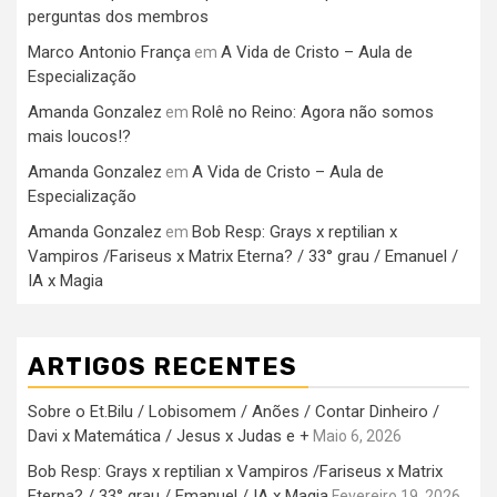
perguntas dos membros
Marco Antonio França
A Vida de Cristo – Aula de
em
Especialização
Amanda Gonzalez
Rolê no Reino: Agora não somos
em
mais loucos!?
Amanda Gonzalez
A Vida de Cristo – Aula de
em
Especialização
Amanda Gonzalez
Bob Resp: Grays x reptilian x
em
Vampiros /Fariseus x Matrix Eterna? / 33° grau / Emanuel /
IA x Magia
ARTIGOS RECENTES
Sobre o Et.Bilu / Lobisomem / Anões / Contar Dinheiro /
Davi x Matemática / Jesus x Judas e +
Maio 6, 2026
Bob Resp: Grays x reptilian x Vampiros /Fariseus x Matrix
Eterna? / 33° grau / Emanuel / IA x Magia
Fevereiro 19, 2026