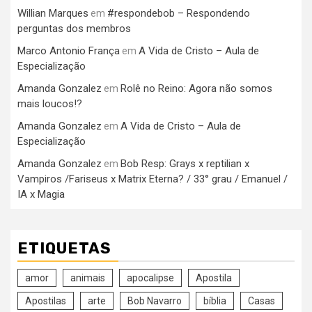
Willian Marques
#respondebob – Respondendo
em
perguntas dos membros
Marco Antonio França
A Vida de Cristo – Aula de
em
Especialização
Amanda Gonzalez
Rolê no Reino: Agora não somos
em
mais loucos!?
Amanda Gonzalez
A Vida de Cristo – Aula de
em
Especialização
Amanda Gonzalez
Bob Resp: Grays x reptilian x
em
Vampiros /Fariseus x Matrix Eterna? / 33° grau / Emanuel /
IA x Magia
ETIQUETAS
amor
animais
apocalipse
Apostila
Apostilas
arte
Bob Navarro
bíblia
Casas