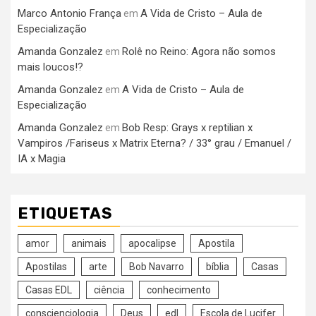
Marco Antonio França
A Vida de Cristo – Aula de
em
Especialização
Amanda Gonzalez
Rolê no Reino: Agora não somos
em
mais loucos!?
Amanda Gonzalez
A Vida de Cristo – Aula de
em
Especialização
Amanda Gonzalez
Bob Resp: Grays x reptilian x
em
Vampiros /Fariseus x Matrix Eterna? / 33° grau / Emanuel /
IA x Magia
ETIQUETAS
amor
animais
apocalipse
Apostila
Apostilas
arte
Bob Navarro
bíblia
Casas
Casas EDL
ciência
conhecimento
conscienciologia
Deus
edl
Escola de Lucifer