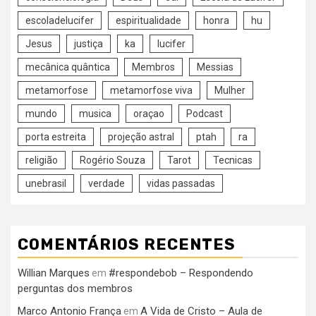
escoladelucifer
espiritualidade
honra
hu
Jesus
justiça
ka
lucifer
mecânica quântica
Membros
Messias
metamorfose
metamorfose viva
Mulher
mundo
musica
oraçao
Podcast
porta estreita
projeção astral
ptah
ra
religião
Rogério Souza
Tarot
Tecnicas
unebrasil
verdade
vidas passadas
COMENTÁRIOS RECENTES
Willian Marques
#respondebob – Respondendo
em
perguntas dos membros
Marco Antonio França
A Vida de Cristo – Aula de
em