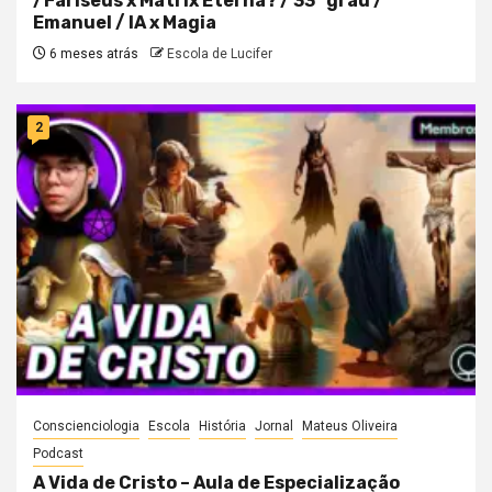
/Fariseus x Matrix Eterna? / 33° grau /
Emanuel / IA x Magia
6 meses atrás
Escola de Lucifer
2
Conscienciologia
Escola
História
Jornal
Mateus Oliveira
Podcast
A Vida de Cristo – Aula de Especialização