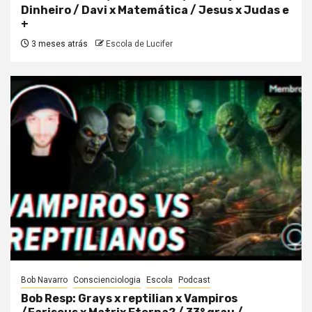
Dinheiro / Davi x Matemática / Jesus x Judas e
+
3 meses atrás
Escola de Lucifer
Bob Navarro
Conscienciologia
Escola
Podcast
Bob Resp: Grays x reptilian x Vampiros