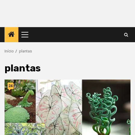
Menu
principal
Início
plantas
plantas
24