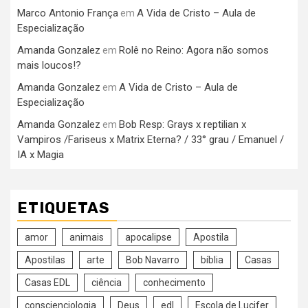
Marco Antonio França
A Vida de Cristo – Aula de
em
Especialização
Amanda Gonzalez
Rolê no Reino: Agora não somos
em
mais loucos!?
Amanda Gonzalez
A Vida de Cristo – Aula de
em
Especialização
Amanda Gonzalez
Bob Resp: Grays x reptilian x
em
Vampiros /Fariseus x Matrix Eterna? / 33° grau / Emanuel /
IA x Magia
ETIQUETAS
amor
animais
apocalipse
Apostila
Apostilas
arte
Bob Navarro
bíblia
Casas
Casas EDL
ciência
conhecimento
conscienciologia
Deus
edl
Escola de Lucifer