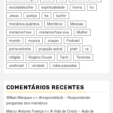
escoladelucifer
espiritualidade
honra
hu
Jesus
justiça
ka
lucifer
mecânica quântica
Membros
Messias
metamorfose
metamorfose viva
Mulher
mundo
musica
oraçao
Podcast
porta estreita
projeção astral
ptah
ra
religião
Rogério Souza
Tarot
Tecnicas
unebrasil
verdade
vidas passadas
COMENTÁRIOS RECENTES
Willian Marques
#respondebob – Respondendo
em
perguntas dos membros
Marco Antonio França
A Vida de Cristo – Aula de
em