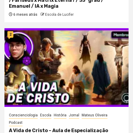
/Fariseus x Matrix Eterna? / 33° grau /
Emanuel / IA x Magia
6 meses atrás
Escola de Lucifer
2
Conscienciologia
Escola
História
Jornal
Mateus Oliveira
Podcast
A Vida de Cristo – Aula de Especialização