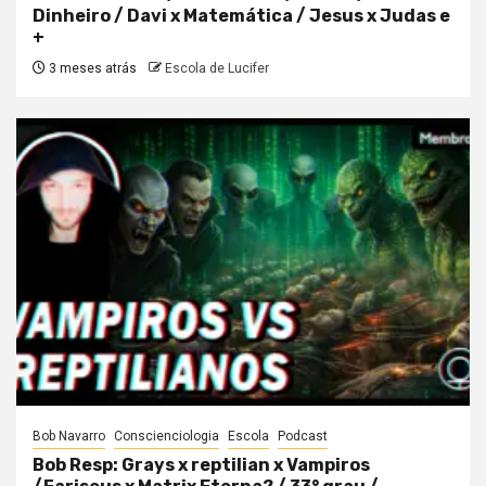
Dinheiro / Davi x Matemática / Jesus x Judas e
+
3 meses atrás
Escola de Lucifer
Bob Navarro
Conscienciologia
Escola
Podcast
Bob Resp: Grays x reptilian x Vampiros