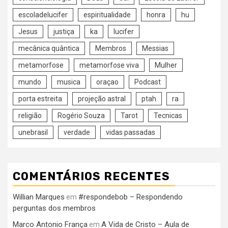
escoladelucifer
espiritualidade
honra
hu
Jesus
justiça
ka
lucifer
mecânica quântica
Membros
Messias
metamorfose
metamorfose viva
Mulher
mundo
musica
oraçao
Podcast
porta estreita
projeção astral
ptah
ra
religião
Rogério Souza
Tarot
Tecnicas
unebrasil
verdade
vidas passadas
COMENTÁRIOS RECENTES
Willian Marques
#respondebob – Respondendo
em
perguntas dos membros
Marco Antonio França
A Vida de Cristo – Aula de
em