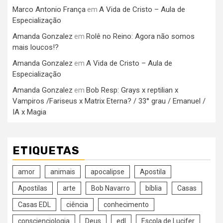
Marco Antonio França
A Vida de Cristo – Aula de
em
Especialização
Amanda Gonzalez
Rolê no Reino: Agora não somos
em
mais loucos!?
Amanda Gonzalez
A Vida de Cristo – Aula de
em
Especialização
Amanda Gonzalez
Bob Resp: Grays x reptilian x
em
Vampiros /Fariseus x Matrix Eterna? / 33° grau / Emanuel /
IA x Magia
ETIQUETAS
amor
animais
apocalipse
Apostila
Apostilas
arte
Bob Navarro
bíblia
Casas
Casas EDL
ciência
conhecimento
conscienciologia
Deus
edl
Escola de Lucifer