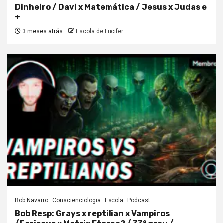
Dinheiro / Davi x Matemática / Jesus x Judas e
+
3 meses atrás
Escola de Lucifer
Bob Navarro
Conscienciologia
Escola
Podcast
Bob Resp: Grays x reptilian x Vampiros