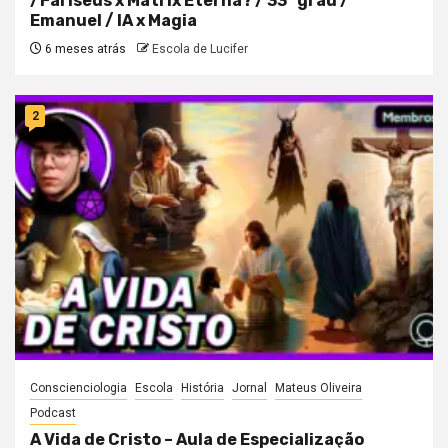
/Fariseus x Matrix Eterna? / 33° grau /
Emanuel / IA x Magia
6 meses atrás
Escola de Lucifer
2
Conscienciologia
Escola
História
Jornal
Mateus Oliveira
Podcast
A Vida de Cristo – Aula de Especialização