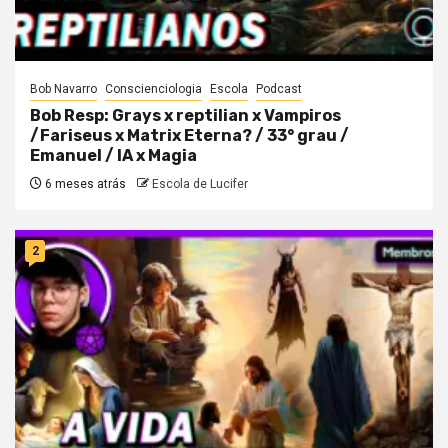
Bob Navarro
Conscienciologia
Escola
Podcast
Bob Resp: Grays x reptilian x Vampiros
/Fariseus x Matrix Eterna? / 33° grau /
Emanuel / IA x Magia
6 meses atrás
Escola de Lucifer
2