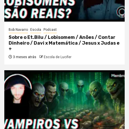
Bob Navarro
Escola
Podcast
Sobre o Et.Bilu / Lobisomem / Anões / Contar
Dinheiro / Davi x Matemática / Jesus x Judas e
+
3 meses atrás
Escola de Lucifer