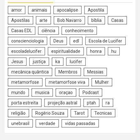
amor
animais
apocalipse
Apostila
Apostilas
arte
Bob Navarro
bíblia
Casas
Casas EDL
ciência
conhecimento
conscienciologia
Deus
edl
Escola de Lucifer
escoladelucifer
espiritualidade
honra
hu
Jesus
justiça
ka
lucifer
mecânica quântica
Membros
Messias
metamorfose
metamorfose viva
Mulher
mundo
musica
oraçao
Podcast
porta estreita
projeção astral
ptah
ra
religião
Rogério Souza
Tarot
Tecnicas
unebrasil
verdade
vidas passadas