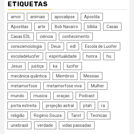
ETIQUETAS
amor
animais
apocalipse
Apostila
Apostilas
arte
Bob Navarro
bíblia
Casas
Casas EDL
ciência
conhecimento
conscienciologia
Deus
edl
Escola de Lucifer
escoladelucifer
espiritualidade
honra
hu
Jesus
justiça
ka
lucifer
mecânica quântica
Membros
Messias
metamorfose
metamorfose viva
Mulher
mundo
musica
oraçao
Podcast
porta estreita
projeção astral
ptah
ra
religião
Rogério Souza
Tarot
Tecnicas
unebrasil
verdade
vidas passadas