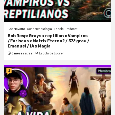
Bob Navarro
Conscienciologia
Escola
Podcast
Bob Resp: Grays x reptilian x Vampiros
/Fariseus x Matrix Eterna? / 33° grau /
Emanuel / IA x Magia
6 meses atrás
Escola de Lucifer
2