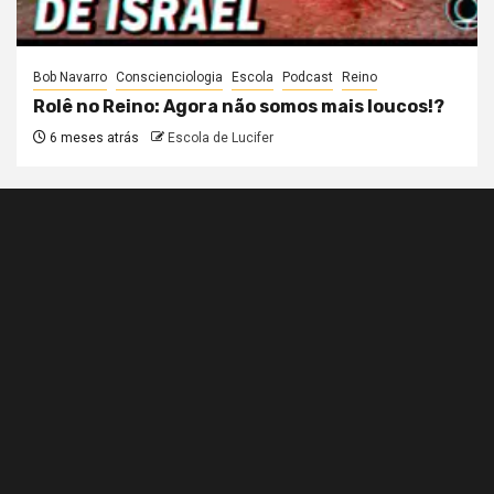
Bob Navarro
Conscienciologia
Escola
Podcast
Reino
Rolê no Reino: Agora não somos mais loucos!?
6 meses atrás
Escola de Lucifer