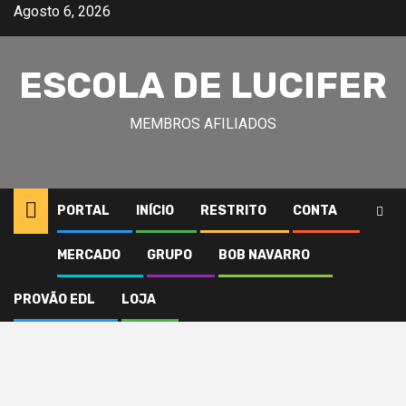
Avançar
Agosto 6, 2026
para
o
ESCOLA DE LUCIFER
conteúdo
MEMBROS AFILIADOS
PORTAL
INÍCIO
RESTRITO
CONTA
MERCADO
GRUPO
BOB NAVARRO
PROVÃO EDL
LOJA