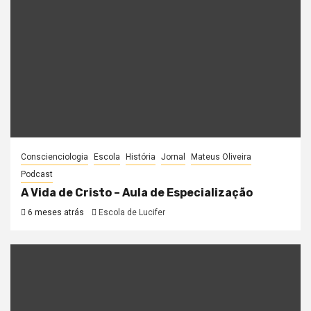
Conscienciologia
Escola
História
Jornal
Mateus Oliveira
Podcast
A Vida de Cristo – Aula de Especialização
6 meses atrás
Escola de Lucifer