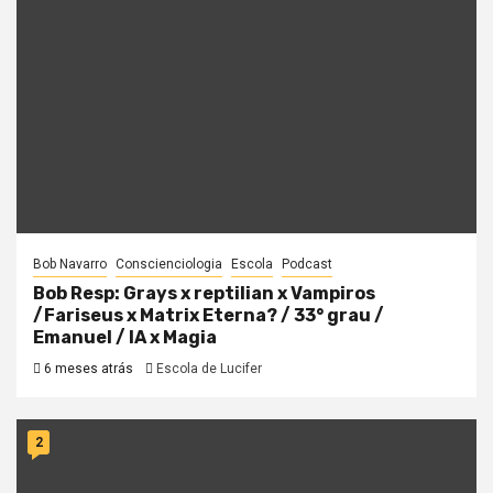
Bob Navarro
Conscienciologia
Escola
Podcast
Bob Resp: Grays x reptilian x Vampiros
/Fariseus x Matrix Eterna? / 33° grau /
Emanuel / IA x Magia
6 meses atrás
Escola de Lucifer
2