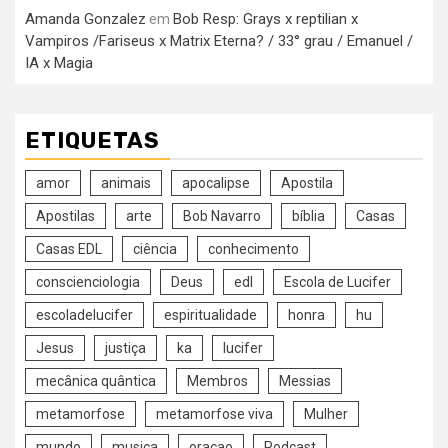
Amanda Gonzalez
Bob Resp: Grays x reptilian x
em
Vampiros /Fariseus x Matrix Eterna? / 33° grau / Emanuel /
IA x Magia
ETIQUETAS
amor
animais
apocalipse
Apostila
Apostilas
arte
Bob Navarro
bíblia
Casas
Casas EDL
ciência
conhecimento
conscienciologia
Deus
edl
Escola de Lucifer
escoladelucifer
espiritualidade
honra
hu
Jesus
justiça
ka
lucifer
mecânica quântica
Membros
Messias
metamorfose
metamorfose viva
Mulher
mundo
musica
oraçao
Podcast