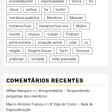
escoladelucifer
espiritualidade
honra
hu
Jesus
justiça
ka
lucifer
mecânica quântica
Membros
Messias
metamorfose
metamorfose viva
Mulher
mundo
musica
oraçao
Podcast
porta estreita
projeção astral
ptah
ra
religião
Rogério Souza
Tarot
Tecnicas
unebrasil
verdade
vidas passadas
COMENTÁRIOS RECENTES
Willian Marques
#respondebob – Respondendo
em
perguntas dos membros
Marco Antonio França
A Vida de Cristo – Aula de
em
Especialização