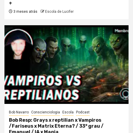
+
3 meses atrás
Escola de Lucifer
Bob Navarro
Conscienciologia
Escola
Podcast
Bob Resp: Grays x reptilian x Vampiros
/Fariseus x Matrix Eterna? / 33° grau /
Emanuel / IA x Magia