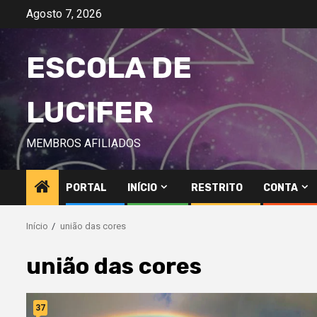
Avançar
Agosto 7, 2026
para
o
ESCOLA DE
conteúdo
LUCIFER
MEMBROS AFILIADOS
PORTAL
INÍCIO
RESTRITO
CONTA
Início
união das cores
união das cores
37