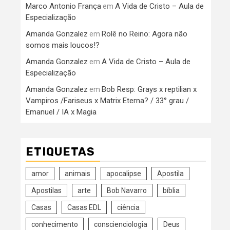
Marco Antonio França
A Vida de Cristo – Aula de
em
Especialização
Amanda Gonzalez
Rolê no Reino: Agora não
em
somos mais loucos!?
Amanda Gonzalez
A Vida de Cristo – Aula de
em
Especialização
Amanda Gonzalez
Bob Resp: Grays x reptilian x
em
Vampiros /Fariseus x Matrix Eterna? / 33° grau /
Emanuel / IA x Magia
ETIQUETAS
amor
animais
apocalipse
Apostila
Apostilas
arte
Bob Navarro
bíblia
Casas
Casas EDL
ciência
conhecimento
conscienciologia
Deus