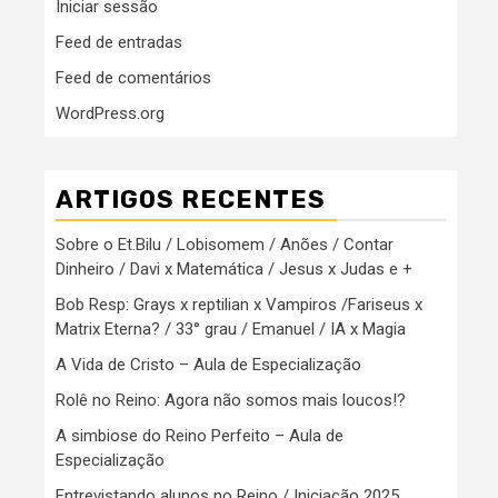
Iniciar sessão
Feed de entradas
Feed de comentários
WordPress.org
ARTIGOS RECENTES
Sobre o Et.Bilu / Lobisomem / Anões / Contar
Dinheiro / Davi x Matemática / Jesus x Judas e +
Bob Resp: Grays x reptilian x Vampiros /Fariseus x
Matrix Eterna? / 33° grau / Emanuel / IA x Magia
A Vida de Cristo – Aula de Especialização
Rolê no Reino: Agora não somos mais loucos!?
A simbiose do Reino Perfeito – Aula de
Especialização
Entrevistando alunos no Reino / Iniciação 2025