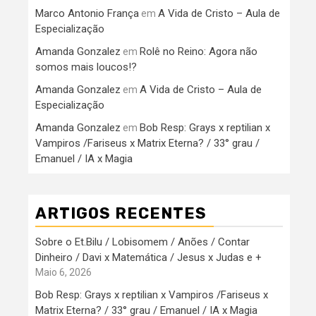
Marco Antonio França
A Vida de Cristo – Aula de
em
Especialização
Amanda Gonzalez
Rolê no Reino: Agora não
em
somos mais loucos!?
Amanda Gonzalez
A Vida de Cristo – Aula de
em
Especialização
Amanda Gonzalez
Bob Resp: Grays x reptilian x
em
Vampiros /Fariseus x Matrix Eterna? / 33° grau /
Emanuel / IA x Magia
ARTIGOS RECENTES
Sobre o Et.Bilu / Lobisomem / Anões / Contar
Dinheiro / Davi x Matemática / Jesus x Judas e +
Maio 6, 2026
Bob Resp: Grays x reptilian x Vampiros /Fariseus x
Matrix Eterna? / 33° grau / Emanuel / IA x Magia