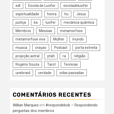
edl
Escola de Lucifer
escoladelucifer
espiritualidade
honra
hu
Jesus
justiça
ka
lucifer
mecânica quântica
Membros
Messias
metamorfose
metamorfose viva
Mulher
mundo
musica
oraçao
Podcast
porta estreita
projeção astral
ptah
ra
religião
Rogério Souza
Tarot
Tecnicas
unebrasil
verdade
vidas passadas
COMENTÁRIOS RECENTES
Willian Marques
#respondebob – Respondendo
em
perguntas dos membros