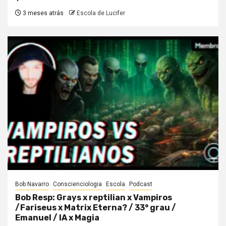
3 meses atrás
Escola de Lucifer
Bob Navarro
Conscienciologia
Escola
Podcast
Bob Resp: Grays x reptilian x Vampiros
/Fariseus x Matrix Eterna? / 33° grau /
Emanuel / IA x Magia