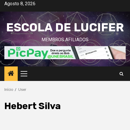
Avançar
Agosto 8, 2026
para
o
ESCOLA DE LUCIFER
conteúdo
MEMBROS AFILIADOS
Menu
principal
Início
User
Hebert Silva