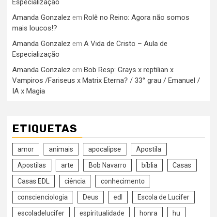
Especialização
Amanda Gonzalez
Rolê no Reino: Agora não somos
em
mais loucos!?
Amanda Gonzalez
A Vida de Cristo – Aula de
em
Especialização
Amanda Gonzalez
Bob Resp: Grays x reptilian x
em
Vampiros /Fariseus x Matrix Eterna? / 33° grau / Emanuel /
IA x Magia
ETIQUETAS
amor
animais
apocalipse
Apostila
Apostilas
arte
Bob Navarro
bíblia
Casas
Casas EDL
ciência
conhecimento
conscienciologia
Deus
edl
Escola de Lucifer
escoladelucifer
espiritualidade
honra
hu