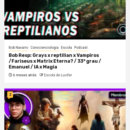
Bob Navarro
Conscienciologia
Escola
Podcast
Bob Resp: Grays x reptilian x Vampiros
/Fariseus x Matrix Eterna? / 33° grau /
Emanuel / IA x Magia
6 meses atrás
Escola de Lucifer
2