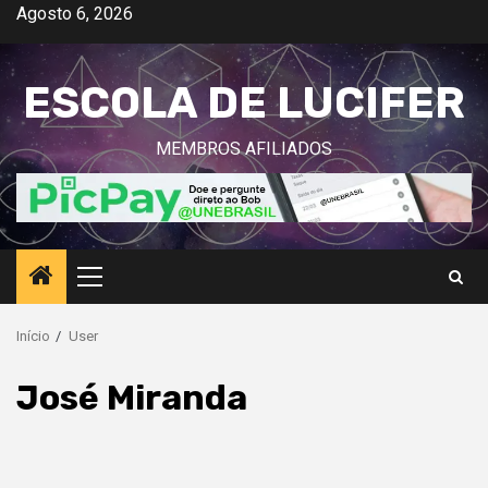
Avançar
Agosto 6, 2026
para
o
ESCOLA DE LUCIFER
conteúdo
MEMBROS AFILIADOS
Menu
principal
Início
User
José Miranda