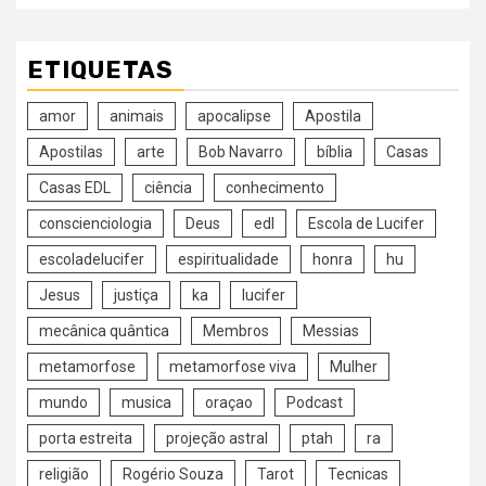
ETIQUETAS
amor
animais
apocalipse
Apostila
Apostilas
arte
Bob Navarro
bíblia
Casas
Casas EDL
ciência
conhecimento
conscienciologia
Deus
edl
Escola de Lucifer
escoladelucifer
espiritualidade
honra
hu
Jesus
justiça
ka
lucifer
mecânica quântica
Membros
Messias
metamorfose
metamorfose viva
Mulher
mundo
musica
oraçao
Podcast
porta estreita
projeção astral
ptah
ra
religião
Rogério Souza
Tarot
Tecnicas