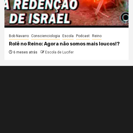
Bob Navarro
Conscienciologia
Escola
Podcast
Reino
Rolê no Reino: Agora não somos mais loucos!?
6 meses atrás
Escola de Lucifer