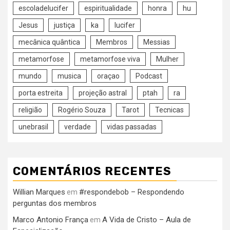
escoladelucifer
espiritualidade
honra
hu
Jesus
justiça
ka
lucifer
mecânica quântica
Membros
Messias
metamorfose
metamorfose viva
Mulher
mundo
musica
oraçao
Podcast
porta estreita
projeção astral
ptah
ra
religião
Rogério Souza
Tarot
Tecnicas
unebrasil
verdade
vidas passadas
COMENTÁRIOS RECENTES
Willian Marques
#respondebob – Respondendo
em
perguntas dos membros
Marco Antonio França
A Vida de Cristo – Aula de
em