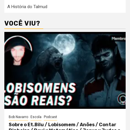
A História do Talmud
VOCÊ VIU?
Bob Navarro
Escola
Podcast
Sobre o Et.Bilu / Lobisomem / Anões / Contar