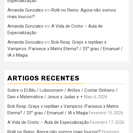
Especialização
Amanda Gonzalez
Rolê no Reino: Agora não somos
em
mais loucos!?
Amanda Gonzalez
A Vida de Cristo – Aula de
em
Especialização
Amanda Gonzalez
Bob Resp: Grays x reptilian x
em
Vampiros /Fariseus x Matrix Eterna? / 33° grau / Emanuel /
IA x Magia
ARTIGOS RECENTES
Sobre o Et.Bilu / Lobisomem / Anões / Contar Dinheiro /
Davi x Matemática / Jesus x Judas e +
Maio 6, 2026
Bob Resp: Grays x reptilian x Vampiros /Fariseus x Matrix
Eterna? / 33° grau / Emanuel / IA x Magia
Fevereiro 19, 2026
A Vida de Cristo – Aula de Especialização
Fevereiro 17, 2026
Rolê no Reino: Agora não somos mais loucos!?
Fevereiro