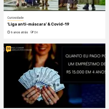
Curiosidade
‘Liga anti-máscara’ & Covid-19
6 anos atrás
Dri
50