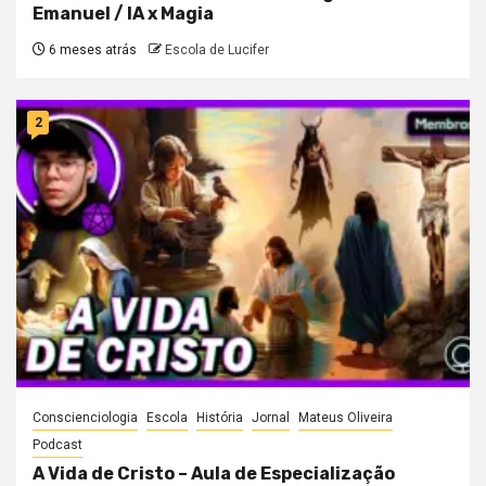
Emanuel / IA x Magia
6 meses atrás
Escola de Lucifer
2
Conscienciologia
Escola
História
Jornal
Mateus Oliveira
Podcast
A Vida de Cristo – Aula de Especialização