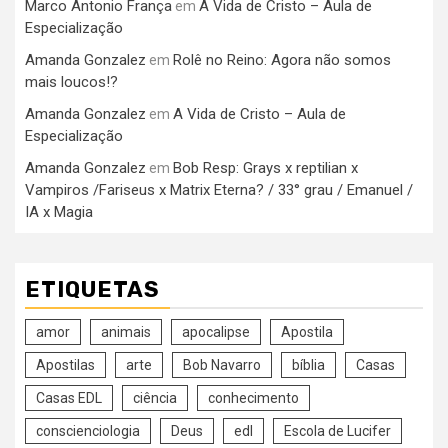
Marco Antonio França
A Vida de Cristo – Aula de
em
Especialização
Amanda Gonzalez
Rolê no Reino: Agora não somos
em
mais loucos!?
Amanda Gonzalez
A Vida de Cristo – Aula de
em
Especialização
Amanda Gonzalez
Bob Resp: Grays x reptilian x
em
Vampiros /Fariseus x Matrix Eterna? / 33° grau / Emanuel /
IA x Magia
ETIQUETAS
amor
animais
apocalipse
Apostila
Apostilas
arte
Bob Navarro
bíblia
Casas
Casas EDL
ciência
conhecimento
conscienciologia
Deus
edl
Escola de Lucifer