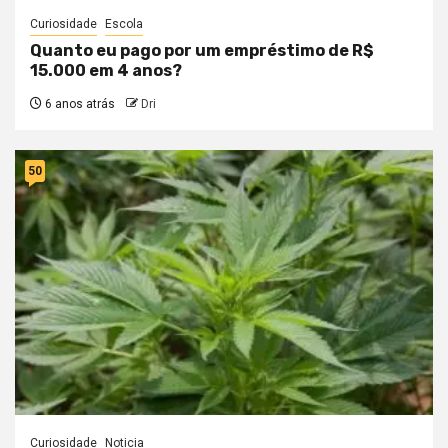
Curiosidade
Escola
Quanto eu pago por um empréstimo de R$
15.000 em 4 anos?
6 anos atrás
Dri
50
Curiosidade
Noticia