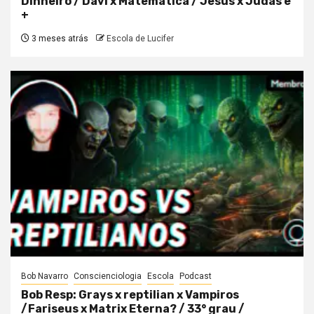
Dinheiro / Davi x Matemática / Jesus x Judas e
+
3 meses atrás
Escola de Lucifer
Bob Navarro
Conscienciologia
Escola
Podcast
Bob Resp: Grays x reptilian x Vampiros
/Fariseus x Matrix Eterna? / 33° grau /