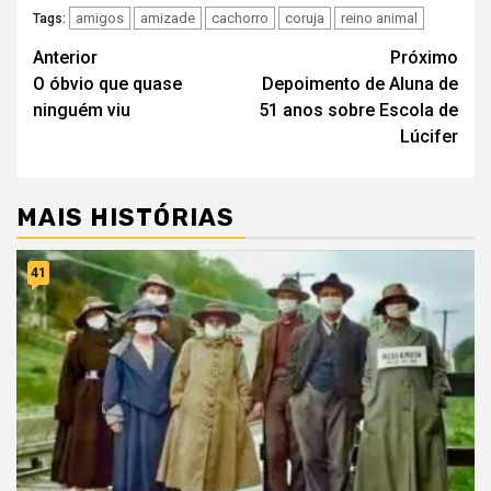
amigos
amizade
cachorro
coruja
reino animal
Tags:
Navegação
Anterior
Próximo
O óbvio que quase
Depoimento de Aluna de
de
ninguém viu
51 anos sobre Escola de
artigos
Lúcifer
MAIS HISTÓRIAS
41