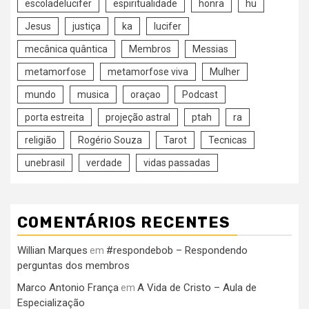
escoladelucifer
espiritualidade
honra
hu
Jesus
justiça
ka
lucifer
mecânica quântica
Membros
Messias
metamorfose
metamorfose viva
Mulher
mundo
musica
oraçao
Podcast
porta estreita
projeção astral
ptah
ra
religião
Rogério Souza
Tarot
Tecnicas
unebrasil
verdade
vidas passadas
COMENTÁRIOS RECENTES
Willian Marques
#respondebob – Respondendo
em
perguntas dos membros
Marco Antonio França
A Vida de Cristo – Aula de
em
Especialização