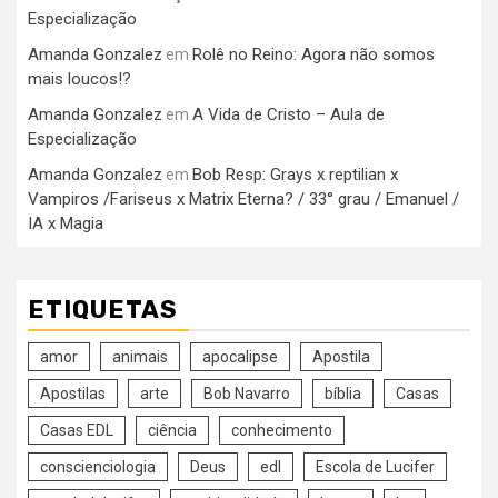
Especialização
Amanda Gonzalez
Rolê no Reino: Agora não somos
em
mais loucos!?
Amanda Gonzalez
A Vida de Cristo – Aula de
em
Especialização
Amanda Gonzalez
Bob Resp: Grays x reptilian x
em
Vampiros /Fariseus x Matrix Eterna? / 33° grau / Emanuel /
IA x Magia
ETIQUETAS
amor
animais
apocalipse
Apostila
Apostilas
arte
Bob Navarro
bíblia
Casas
Casas EDL
ciência
conhecimento
conscienciologia
Deus
edl
Escola de Lucifer