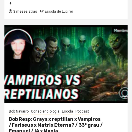
+
3 meses atrás
Escola de Lucifer
Bob Navarro
Conscienciologia
Escola
Podcast
Bob Resp: Grays x reptilian x Vampiros
/Fariseus x Matrix Eterna? / 33° grau /
Emanuel / IA x Magia