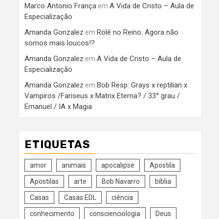
Marco Antonio França
A Vida de Cristo – Aula de
em
Especialização
Amanda Gonzalez
Rolê no Reino: Agora não
em
somos mais loucos!?
Amanda Gonzalez
A Vida de Cristo – Aula de
em
Especialização
Amanda Gonzalez
Bob Resp: Grays x reptilian x
em
Vampiros /Fariseus x Matrix Eterna? / 33° grau /
Emanuel / IA x Magia
ETIQUETAS
amor
animais
apocalipse
Apostila
Apostilas
arte
Bob Navarro
bíblia
Casas
Casas EDL
ciência
conhecimento
conscienciologia
Deus