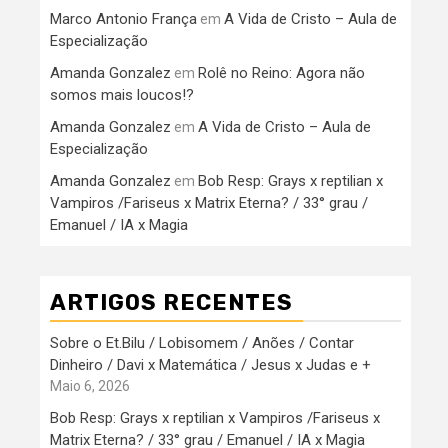
Marco Antonio França
A Vida de Cristo – Aula de
em
Especialização
Amanda Gonzalez
Rolê no Reino: Agora não
em
somos mais loucos!?
Amanda Gonzalez
A Vida de Cristo – Aula de
em
Especialização
Amanda Gonzalez
Bob Resp: Grays x reptilian x
em
Vampiros /Fariseus x Matrix Eterna? / 33° grau /
Emanuel / IA x Magia
ARTIGOS RECENTES
Sobre o Et.Bilu / Lobisomem / Anões / Contar
Dinheiro / Davi x Matemática / Jesus x Judas e +
Maio 6, 2026
Bob Resp: Grays x reptilian x Vampiros /Fariseus x
Matrix Eterna? / 33° grau / Emanuel / IA x Magia