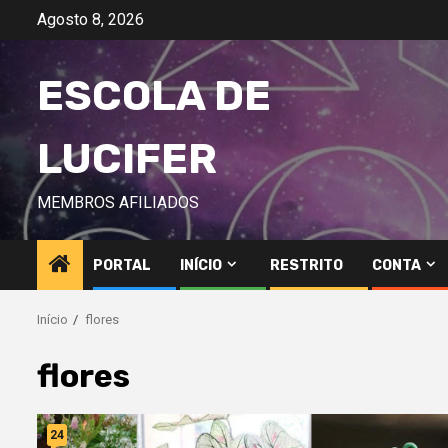
Avançar
Agosto 8, 2026
para
o
ESCOLA DE
conteúdo
LUCIFER
MEMBROS AFILIADOS
PORTAL
INÍCIO
RESTRITO
CONTA
Início
flores
flores
24