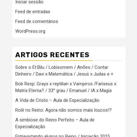
Iniciar sessão
Feed de entradas
Feed de comentários
WordPress.org
ARTIGOS RECENTES
Sobre o Et.Bilu / Lobisomem / Anões / Contar
Dinheiro / Davi x Matemática / Jesus x Judas e +
Bob Resp: Grays x reptilian x Vampiros /Fariseus x
Matrix Eterna? / 33° grau / Emanuel / IA x Magia
A Vida de Cristo – Aula de Especialização
Rolê no Reino: Agora não somos mais loucos!?
A simbiose do Reino Perfeito – Aula de
Especialização
Entrevistando alunos no Reino / Iniciação 2025