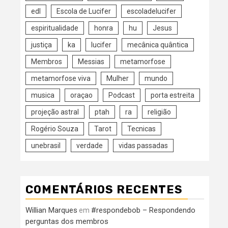
edl
Escola de Lucifer
escoladelucifer
espiritualidade
honra
hu
Jesus
justiça
ka
lucifer
mecânica quântica
Membros
Messias
metamorfose
metamorfose viva
Mulher
mundo
musica
oraçao
Podcast
porta estreita
projeção astral
ptah
ra
religião
Rogério Souza
Tarot
Tecnicas
unebrasil
verdade
vidas passadas
COMENTÁRIOS RECENTES
Willian Marques
#respondebob – Respondendo
em
perguntas dos membros