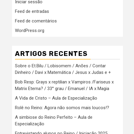
Iniciar sessão
Feed de entradas
Feed de comentários
WordPress.org
ARTIGOS RECENTES
Sobre o Et.Bilu / Lobisomem / Anões / Contar
Dinheiro / Davi x Matemática / Jesus x Judas e +
Bob Resp: Grays x reptilian x Vampiros /Fariseus x
Matrix Eterna? / 33° grau / Emanuel / IA x Magia
A Vida de Cristo – Aula de Especialização
Rolê no Reino: Agora não somos mais loucos!?
A simbiose do Reino Perfeito – Aula de
Especialização
Entrevistando alunos no Reino / Iniciação 2025