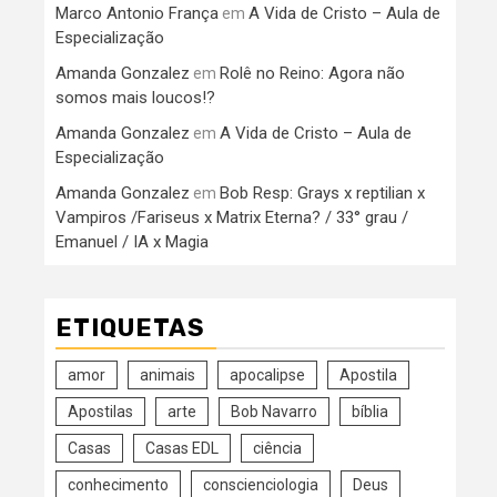
Marco Antonio França
A Vida de Cristo – Aula de
em
Especialização
Amanda Gonzalez
Rolê no Reino: Agora não
em
somos mais loucos!?
Amanda Gonzalez
A Vida de Cristo – Aula de
em
Especialização
Amanda Gonzalez
Bob Resp: Grays x reptilian x
em
Vampiros /Fariseus x Matrix Eterna? / 33° grau /
Emanuel / IA x Magia
ETIQUETAS
amor
animais
apocalipse
Apostila
Apostilas
arte
Bob Navarro
bíblia
Casas
Casas EDL
ciência
conhecimento
conscienciologia
Deus