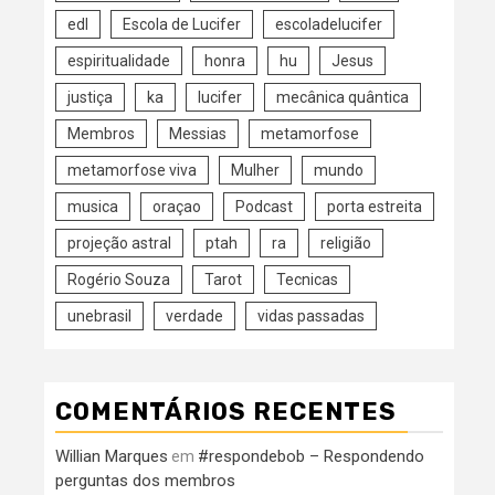
edl
Escola de Lucifer
escoladelucifer
espiritualidade
honra
hu
Jesus
justiça
ka
lucifer
mecânica quântica
Membros
Messias
metamorfose
metamorfose viva
Mulher
mundo
musica
oraçao
Podcast
porta estreita
projeção astral
ptah
ra
religião
Rogério Souza
Tarot
Tecnicas
unebrasil
verdade
vidas passadas
COMENTÁRIOS RECENTES
Willian Marques
#respondebob – Respondendo
em
perguntas dos membros