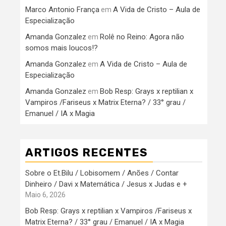
Marco Antonio França
A Vida de Cristo – Aula de
em
Especialização
Amanda Gonzalez
Rolê no Reino: Agora não
em
somos mais loucos!?
Amanda Gonzalez
A Vida de Cristo – Aula de
em
Especialização
Amanda Gonzalez
Bob Resp: Grays x reptilian x
em
Vampiros /Fariseus x Matrix Eterna? / 33° grau /
Emanuel / IA x Magia
ARTIGOS RECENTES
Sobre o Et.Bilu / Lobisomem / Anões / Contar
Dinheiro / Davi x Matemática / Jesus x Judas e +
Maio 6, 2026
Bob Resp: Grays x reptilian x Vampiros /Fariseus x
Matrix Eterna? / 33° grau / Emanuel / IA x Magia