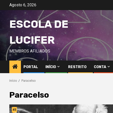
Avançar
Agosto 6, 2026
para
o
ESCOLA DE
conteúdo
LUCIFER
MEMBROS AFILIADOS
PORTAL
INÍCIO
RESTRITO
CONTA
Início
Paracelso
Paracelso
45