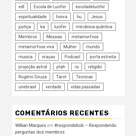
edl
Escola de Lucifer
escoladelucifer
espiritualidade
honra
hu
Jesus
justiça
ka
lucifer
mecânica quântica
Membros
Messias
metamorfose
metamorfose viva
Mulher
mundo
musica
oraçao
Podcast
porta estreita
projeção astral
ptah
ra
religião
Rogério Souza
Tarot
Tecnicas
unebrasil
verdade
vidas passadas
COMENTÁRIOS RECENTES
Willian Marques
#respondebob – Respondendo
em
perguntas dos membros