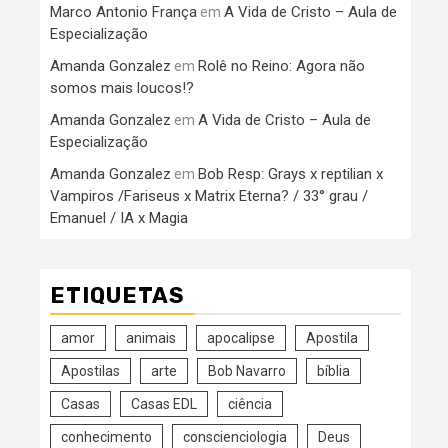
Marco Antonio França
A Vida de Cristo – Aula de
em
Especialização
Amanda Gonzalez
Rolê no Reino: Agora não
em
somos mais loucos!?
Amanda Gonzalez
A Vida de Cristo – Aula de
em
Especialização
Amanda Gonzalez
Bob Resp: Grays x reptilian x
em
Vampiros /Fariseus x Matrix Eterna? / 33° grau /
Emanuel / IA x Magia
ETIQUETAS
amor
animais
apocalipse
Apostila
Apostilas
arte
Bob Navarro
bíblia
Casas
Casas EDL
ciência
conhecimento
conscienciologia
Deus