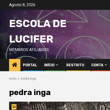
Avançar
Agosto 8, 2026
para
o
ESCOLA DE
conteúdo
LUCIFER
MEMBROS AFILIADOS
PORTAL
INÍCIO
RESTRITO
CONTA
Início
pedra inga
pedra inga
22