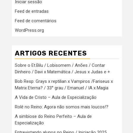
Iniciar sessão
Feed de entradas
Feed de comentários
WordPress.org
ARTIGOS RECENTES
Sobre o Et.Bilu / Lobisomem / Anões / Contar
Dinheiro / Davi x Matemática / Jesus x Judas e +
Bob Resp: Grays x reptilian x Vampiros /Fariseus x
Matrix Eterna? / 33° grau / Emanuel / IA x Magia
A Vida de Cristo – Aula de Especialização
Rolê no Reino: Agora não somos mais loucos!?
A simbiose do Reino Perfeito – Aula de
Especialização
Entrevistando alunos no Reino / Iniciação 2025