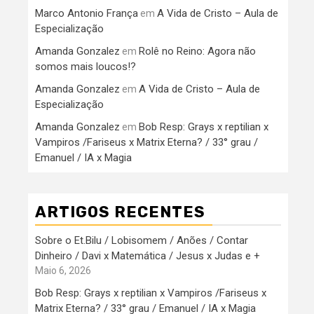
Marco Antonio França
A Vida de Cristo – Aula de
em
Especialização
Amanda Gonzalez
Rolê no Reino: Agora não
em
somos mais loucos!?
Amanda Gonzalez
A Vida de Cristo – Aula de
em
Especialização
Amanda Gonzalez
Bob Resp: Grays x reptilian x
em
Vampiros /Fariseus x Matrix Eterna? / 33° grau /
Emanuel / IA x Magia
ARTIGOS RECENTES
Sobre o Et.Bilu / Lobisomem / Anões / Contar
Dinheiro / Davi x Matemática / Jesus x Judas e +
Maio 6, 2026
Bob Resp: Grays x reptilian x Vampiros /Fariseus x
Matrix Eterna? / 33° grau / Emanuel / IA x Magia