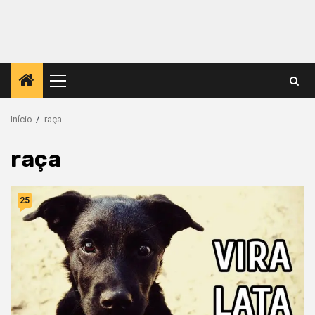
Menu
principal
Início
raça
raça
25