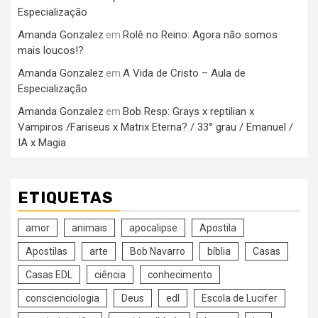
Especialização
Amanda Gonzalez
Rolê no Reino: Agora não somos
em
mais loucos!?
Amanda Gonzalez
A Vida de Cristo – Aula de
em
Especialização
Amanda Gonzalez
Bob Resp: Grays x reptilian x
em
Vampiros /Fariseus x Matrix Eterna? / 33° grau / Emanuel /
IA x Magia
ETIQUETAS
amor
animais
apocalipse
Apostila
Apostilas
arte
Bob Navarro
bíblia
Casas
Casas EDL
ciência
conhecimento
conscienciologia
Deus
edl
Escola de Lucifer