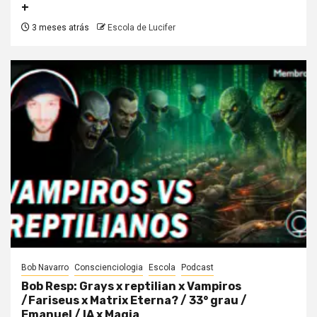
+
3 meses atrás
Escola de Lucifer
Bob Navarro
Conscienciologia
Escola
Podcast
Bob Resp: Grays x reptilian x Vampiros
/Fariseus x Matrix Eterna? / 33° grau /
Emanuel / IA x Magia