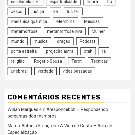
escoladelucifer
espiritualidade
honra
hu
Jesus
justiça
ka
lucifer
mecânica quântica
Membros
Messias
metamorfose
metamorfose viva
Mulher
mundo
musica
oraçao
Podcast
porta estreita
projeção astral
ptah
ra
religião
Rogério Souza
Tarot
Tecnicas
unebrasil
verdade
vidas passadas
COMENTÁRIOS RECENTES
Willian Marques
#respondebob – Respondendo
em
perguntas dos membros
Marco Antonio França
A Vida de Cristo – Aula de
em
Especialização