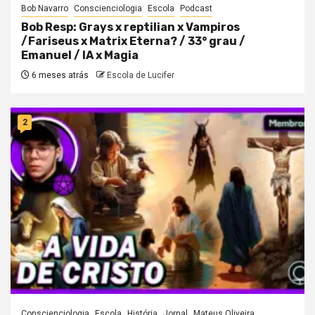
Bob Navarro
Conscienciologia
Escola
Podcast
Bob Resp: Grays x reptilian x Vampiros
/Fariseus x Matrix Eterna? / 33° grau /
Emanuel / IA x Magia
6 meses atrás
Escola de Lucifer
2
Conscienciologia
Escola
História
Jornal
Mateus Oliveira