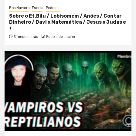
Bob Navarro
Escola
Podcast
Sobre o Et.Bilu / Lobisomem / Anões / Contar
Dinheiro / Davi x Matemática / Jesus x Judas e
+
3 meses atrás
Escola de Lucifer