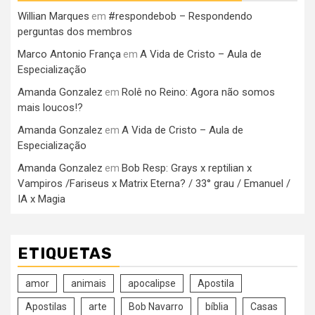
Willian Marques
#respondebob – Respondendo
em
perguntas dos membros
Marco Antonio França
A Vida de Cristo – Aula de
em
Especialização
Amanda Gonzalez
Rolê no Reino: Agora não somos
em
mais loucos!?
Amanda Gonzalez
A Vida de Cristo – Aula de
em
Especialização
Amanda Gonzalez
Bob Resp: Grays x reptilian x
em
Vampiros /Fariseus x Matrix Eterna? / 33° grau / Emanuel /
IA x Magia
ETIQUETAS
amor
animais
apocalipse
Apostila
Apostilas
arte
Bob Navarro
bíblia
Casas