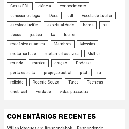
Casas EDL
ciência
conhecimento
conscienciologia
Deus
edl
Escola de Lucifer
escoladelucifer
espiritualidade
honra
hu
Jesus
justiça
ka
lucifer
mecânica quântica
Membros
Messias
metamorfose
metamorfose viva
Mulher
mundo
musica
oraçao
Podcast
porta estreita
projeção astral
ptah
ra
religião
Rogério Souza
Tarot
Tecnicas
unebrasil
verdade
vidas passadas
COMENTÁRIOS RECENTES
Willian Marques
#respondebob – Respondendo
em